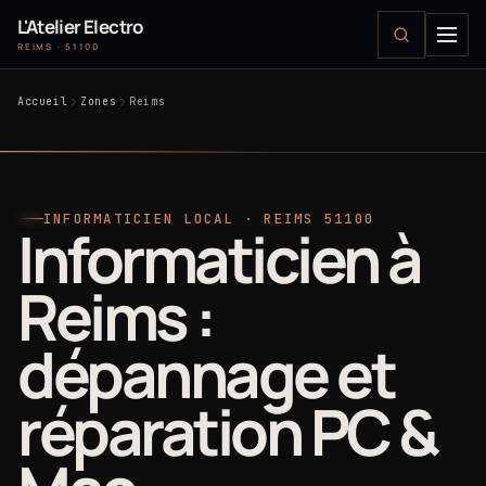
L'Atelier Electro
REIMS · 51100
Accueil
Zones
Reims
INFORMATICIEN LOCAL · REIMS 51100
Informaticien à
Reims :
dépannage et
réparation PC &