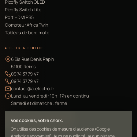
Picofly Switch OLED
Picofly Switch Lite
Port HDMI PS5
Compteur Africa Twin
Tableau de bord moto
ATELIER & CONTACT
6 Bis Rue Denis Papin
51100 Reims
09 74 37 79 47
09 74 37 79 47
contact@atelectro.fr
Lundi au vendredi : 10h–17h en continu
Samedi et dimanche : fermé
Envoyer mon matériel
Vos cookies, votre choix.
On utilise des cookies de mesure d'audience (Google
Analytics anonymisé). Aucune publicité, aucun pistage