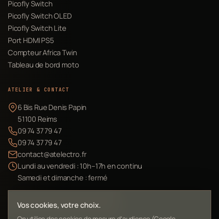
Picofly Switch
Picofly Switch OLED
Picofly Switch Lite
Port HDMI PS5
Compteur Africa Twin
Tableau de bord moto
ATELIER & CONTACT
6 Bis Rue Denis Papin
51100 Reims
09 74 37 79 47
09 74 37 79 47
contact@atelectro.fr
Lundi au vendredi : 10h–17h en continu
Samedi et dimanche : fermé
Envoyer mon matériel
Vos cookies, votre choix.
On utilise des cookies de mesure d'audience (Google