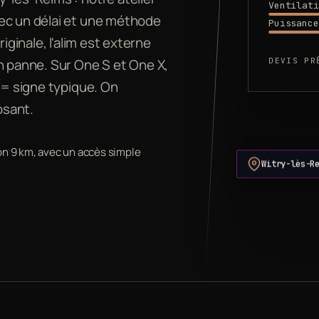
Ventilati
vec un délai et une méthode
Puissance
iginale, l'alim est externe
DEVIS PR
n panne. Sur One S et One X,
 = signe typique. On
osant.
ron 9 km, avec un accès simple
Witry-lès-R