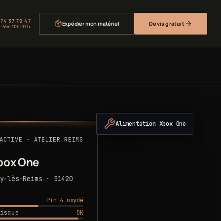
 74 37 79 47
Expédier mon matériel
Devis gratuit
–Ven 10h–17h
Alimentation Xbox One
ACTIVE · ATELIER REIMS
box One
y-lès-Reims · 51420
Pin 4 oxydé
OK
isque