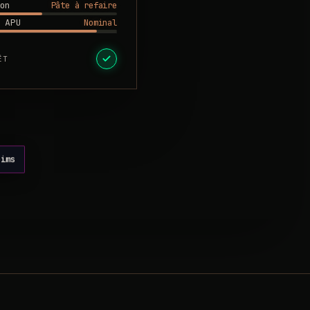
Pâte à refaire
on
Nominal
 APU
ÊT
eims