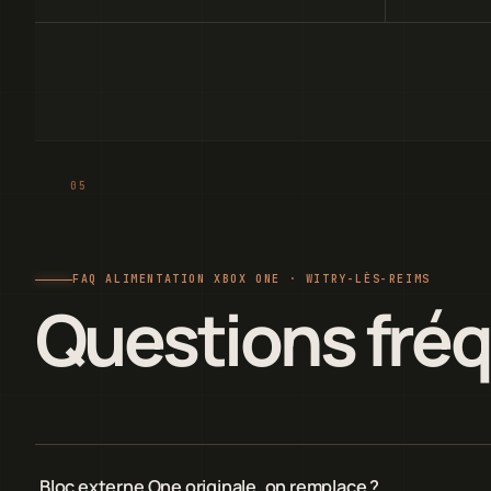
FAQ ALIMENTATION XBOX ONE · WITRY-LÈS-REIMS
Questions fré
Bloc externe One originale, on remplace ?