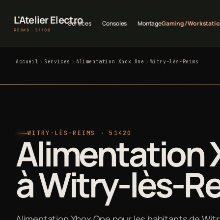
L'Atelier Electro
Services
Consoles
Montage
Gaming / Workstati
REIMS · 51100
Accueil
Services
Alimentation Xbox One
Witry-lès-Reims
WITRY-LÈS-REIMS · 51420
Alimentation
à Witry-lès-R
Alimentation Xbox One pour les habitants de Witry