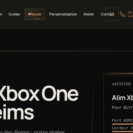
09
on
Guides
Forum
Personnalisation
Atelier
Contact
Lun
 Xbox One
SESSION 
Alim X
eims
Pour Witr
Port HDMI
Lecteur d
-lès-Reims : notre atelier