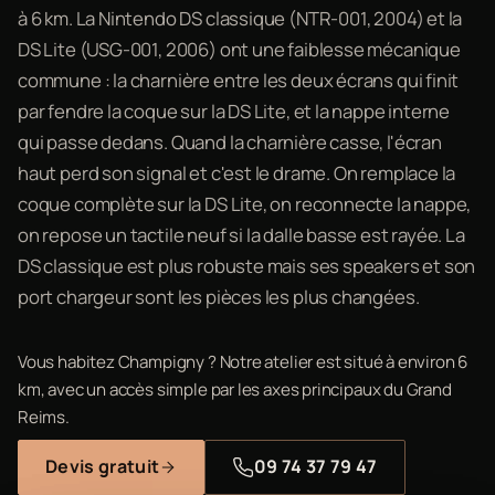
à 6 km. La Nintendo DS classique (NTR-001, 2004) et la
DS Lite (USG-001, 2006) ont une faiblesse mécanique
commune : la charnière entre les deux écrans qui finit
par fendre la coque sur la DS Lite, et la nappe interne
qui passe dedans. Quand la charnière casse, l'écran
haut perd son signal et c'est le drame. On remplace la
coque complète sur la DS Lite, on reconnecte la nappe,
on repose un tactile neuf si la dalle basse est rayée. La
DS classique est plus robuste mais ses speakers et son
port chargeur sont les pièces les plus changées.
Vous habitez Champigny ? Notre atelier est situé à environ 6
km, avec un accès simple par les axes principaux du Grand
Reims.
Devis gratuit
09 74 37 79 47