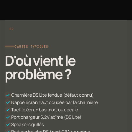
CAUSES TYPIQUES
D'où vient le
problème ?
Charnière DS Lite fendue (défaut connu)
Nappe écran haut coupée par la charnière
Tactile écran bas mort ou décalé
Port chargeur 5,2V abîmé (DS Lite)
Speakers grillés
Port cartouche DS / port GBA en panne