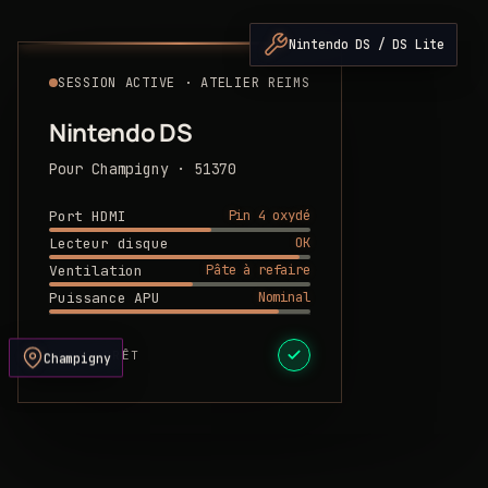
Nintendo DS / DS Lite
SESSION ACTIVE · ATELIER REIMS
Nintendo DS
Pour Champigny · 51370
Pin 4 oxydé
Port HDMI
OK
Lecteur disque
Pâte à refaire
Ventilation
Nominal
Puissance APU
DEVIS PRÊT
Champigny