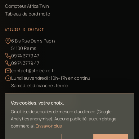
Compteur Africa Twin
Tableau de bord moto
ATELIER & CONTACT
6 Bis Rue Denis Papin
51100 Reims
09 74 37 79 47
09 74 37 79 47
contact@atelectro.fr
Lundi au vendredi : 10h–17h en continu
Samedi et dimanche : fermé
Envoyer mon matériel
Vos cookies, votre choix.
On utilise des cookies de mesure d'audience (Google
Analytics anonymisé). Aucune publicité, aucun pistage
commercial.
En savoir plus
.