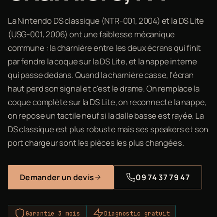
La Nintendo DS classique (NTR-001, 2004) et la DS Lite
(USG-001, 2006) ont une faiblesse mécanique
commune : la charnière entre les deux écrans qui finit
par fendre la coque sur la DS Lite, et la nappe interne
qui passe dedans. Quand la charnière casse, l'écran
haut perd son signal et c'est le drame. On remplace la
coque complète sur la DS Lite, on reconnecte la nappe,
on repose un tactile neuf si la dalle basse est rayée. La
DS classique est plus robuste mais ses speakers et son
port chargeur sont les pièces les plus changées.
Demander un devis
09 74 37 79 47
Garantie 3 mois
Diagnostic gratuit