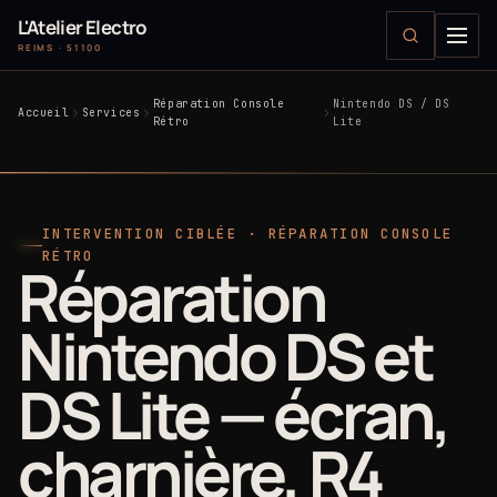
L'Atelier Electro
REIMS · 51100
Réparation Console
Nintendo DS / DS
Accueil
Services
Rétro
Lite
INTERVENTION CIBLÉE · RÉPARATION CONSOLE
RÉTRO
Réparation
Nintendo DS et
DS Lite — écran,
charnière, R4