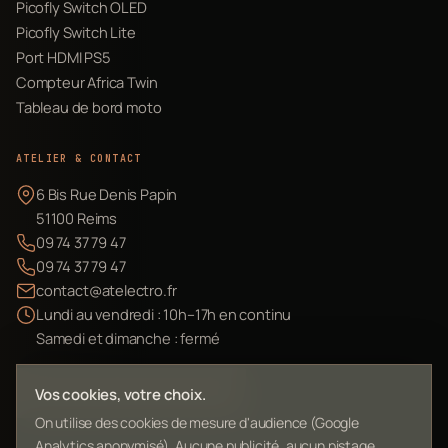
Picofly Switch OLED
Picofly Switch Lite
Port HDMI PS5
Compteur Africa Twin
Tableau de bord moto
ATELIER & CONTACT
6 Bis Rue Denis Papin
51100 Reims
09 74 37 79 47
09 74 37 79 47
contact@atelectro.fr
Lundi au vendredi : 10h–17h en continu
Samedi et dimanche : fermé
Envoyer mon matériel
Vos cookies, votre choix.
On utilise des cookies de mesure d'audience (Google
Analytics anonymisé). Aucune publicité, aucun pistage