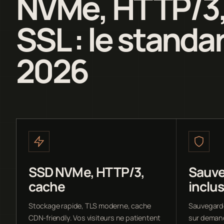
NVMe, HTTP/3,
SSL : le standa
2026
SSD NVMe, HTTP/3,
Sauve
cache
inclu
Stockage rapide, TLS moderne, cache
Sauvegarde
CDN-friendly. Vos visiteurs ne patientent
sur demande