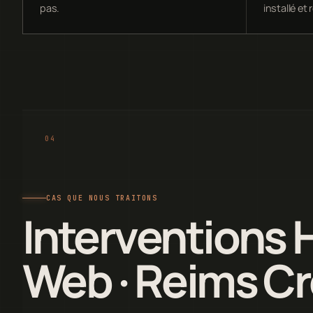
pas.
installé et
CAS QUE NOUS TRAITONS
Interventions
Web · Reims C