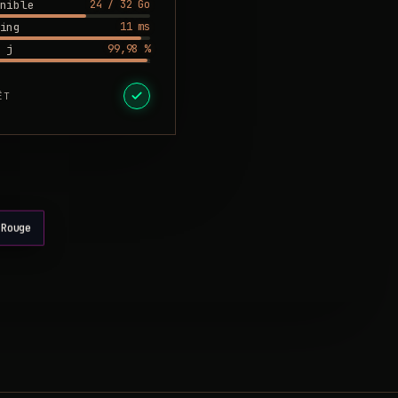
24 / 32 Go
nible
11 ms
ing
99,98 %
 j
ÊT
-Rouge