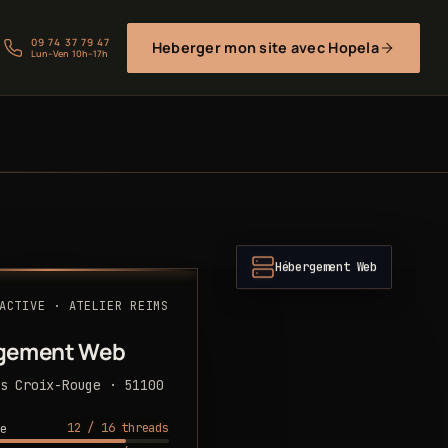
09 74 37 79 47
Heberger mon site avec Hopela
Lun–Ven 10h–17h
Hébergement Web
ACTIVE · ATELIER REIMS
gement Web
s Croix-Rouge · 51100
12 / 16 threads
e