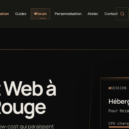
ation
Guides
Forum
Personnalisation
Atelier
Contact
 Web à
SESSION 
Rouge
Héber
Pour Reim
CPU charg
ow-cost qui paraissent