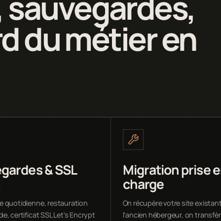
 sauvegardes,
rd du métier en
gardes & SSL
Migration prise 
s
charge
 quotidienne, restauration
On récupère votre site existan
, certificat SSL Let's Encrypt
l'ancien hébergeur, on transfèr