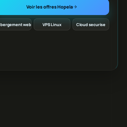
Voir les offres Hopela
bergement web
VPS Linux
Cloud securise