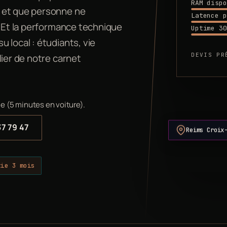
RAM dispo
e et que personne ne
Latence p
. Et la performance technique
Uptime 30
 local : étudiants, vie
DEVIS PR
lier de notre carnet
e (5 minutes en voiture).
37 79 47
Reims Croix
tie 3 mois