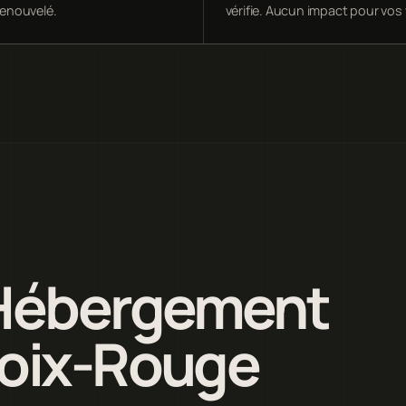
 renouvelé.
vérifie. Aucun impact pour vos 
 Hébergement
roix-Rouge