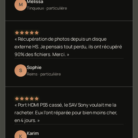
Mélissa
M
Tinqueux · particulière
« Récupération de photos depuis un disque
externe HS. Je pensais tout perdu, ils ont récupéré
90% des fichiers. Merci. »
Sophie
S
Reims · particulière
« Port HDMI PS5 cassé, le SAV Sony voulait me la
racheter. Eux l'ont réparée pour bien moins cher,
en 4 jours. »
Karim
K