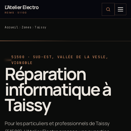
L'Atelier Electro
REIMS · 51100
Accueil
Zones
Taissy
51500 · SUD-EST, VALLÉE DE LA VESLE,
VIGNOBLE
Réparation
informatique à
Taissy
Pour les particuliers et professionnels de Taissy