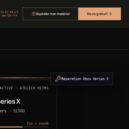
 74 37 79 47
Expédier mon matériel
Devis gratuit
–Ven 10h–17h
Réparation Xbox Series X
ACTIVE · ATELIER REIMS
eries X
ery · 51500
Pin 4 oxydé