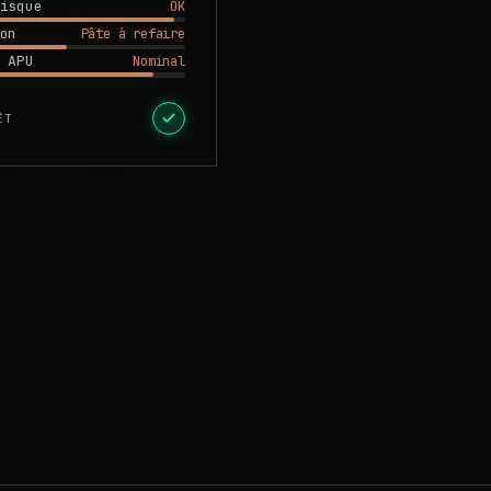
OK
isque
Pâte à refaire
on
Nominal
 APU
ÊT