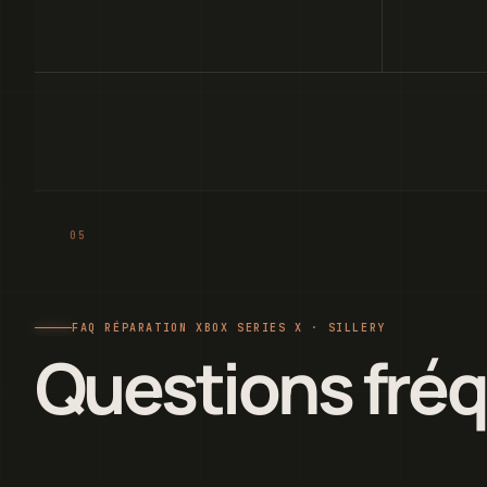
FAQ RÉPARATION XBOX SERIES X · SILLERY
Questions fré