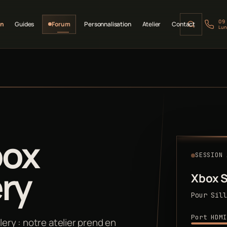
09
on
Guides
Forum
Personnalisation
Atelier
Contact
Lun
box
SESSION 
ery
Xbox S
Pour Sill
Port HDMI
lery : notre atelier prend en