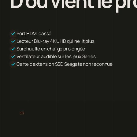
D'où vient le p
Port HDMI cassé
Lecteur Blu-ray 4K UHD qui ne lit plus
Surchauffe en charge prolongée
Ventilateur audible sur les jeux Series
Carte d'extension SSD Seagate non reconnue