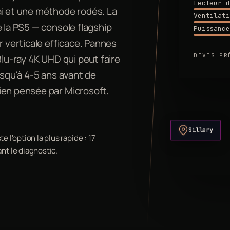
Lecteur d
ai et une méthode rodés. La
Ventilati
e la PS5 — console flagship
Puissance
r verticale efficace. Pannes
DEVIS PR
Blu-ray 4K UHD qui peut faire
usqu'à 4-5 ans avant de
ien pensée par Microsoft,
Sillery
e l'option la plus rapide : 17
nt le diagnostic.