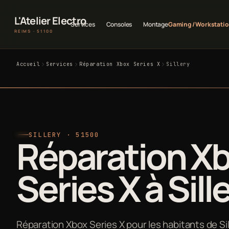
L'Atelier Electro
Services
Consoles
Montage
Gaming / Workstati
REIMS · 51100
Accueil
Services
Réparation Xbox Series X
Sillery
SILLERY · 51500
Réparation X
Series X à Sill
Réparation Xbox Series X pour les habitants de Sil