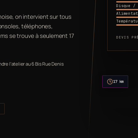
Disque / 
Alimentat
ise, on intervient sur tous
Températu
consoles, téléphones,
ims se trouve à seulement 17
DEVIS PR
re l'atelier au 6 Bis Rue Denis
17 km
s