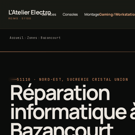
L'Atelier Electro
Services
Consoles
Montage
Gaming / Workstati
REIMS · 51100
Accueil
Zones
Bazancourt
51110 · NORD-EST, SUCRERIE CRISTAL UNION
Réparation
informatique 
Bazancourt