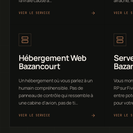
la vraie cause a…
arraché, 
VOIR LE SERVICE
VOIR LE S
Hébergement Web
Serve
Bazancourt
Baza
Un hébergement où vous parlez à un
Vous mon
humain compréhensible. Pas de
RP sur Fi
panneau de contrôle qui ressemble à
entre pot
une cabine d'avion, pas de ti…
pour votr
VOIR LE SERVICE
VOIR LE S