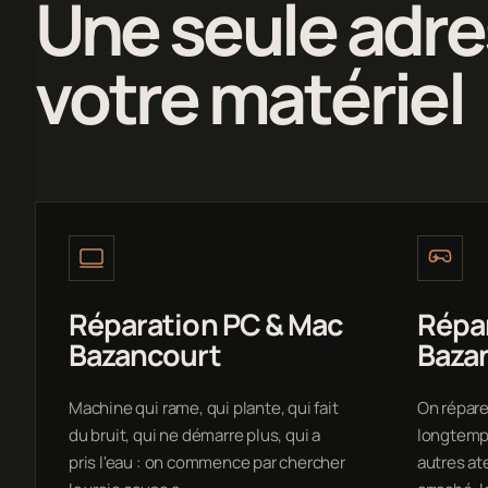
Une seule adre
votre matériel
Réparation PC & Mac
Répa
Bazancourt
Baza
Machine qui rame, qui plante, qui fait
On répare
du bruit, qui ne démarre plus, qui a
longtemps
pris l'eau : on commence par chercher
autres at