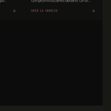
mpo…
compromis bizarres dedans. On di…
VOIR LE SERVICE