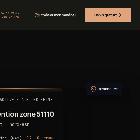
 74 37 79 47
Expédier mon matériel
Devis gratuit
–Ven 10h–17h
Bazancourt
ACTIVE · ATELIER REIMS
ention zone 51110
t · nord-est
OK · 0 erreur
ire (RAM)