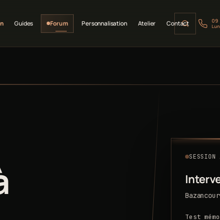
09
on
Guides
Forum
Personnalisation
Atelier
Contact
Lun
SESSION 
à
Interv
Bazancour
Test mémo