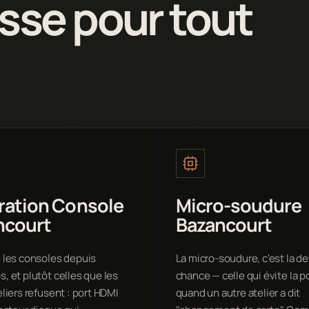
sse pour tout
ration Console
Micro-soudure
ncourt
Bazancourt
 les consoles depuis
La micro-soudure, c'est la 
, et plutôt celles que les
chance — celle qui évite la p
eliers refusent : port HDMI
quand un autre atelier a dit