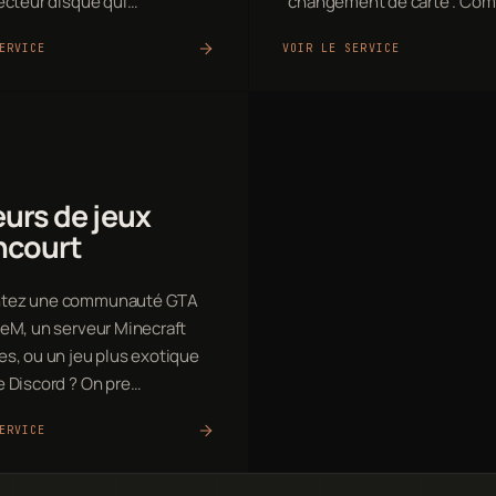
lecteur disque qui…
"changement de carte". Co
ERVICE
VOIR LE SERVICE
urs de jeux
ncourt
tez une communauté GTA
veM, un serveur Minecraft
es, ou un jeu plus exotique
e Discord ? On pre…
ERVICE