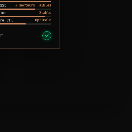
3 secteurs faibles
SSD
Stable
ion
Optimale
re CPU
ÊT