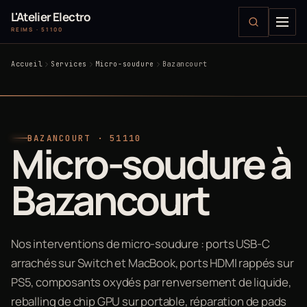
L'Atelier Electro
REIMS · 51100
Accueil
Services
Micro-soudure
Bazancourt
BAZANCOURT · 51110
Micro-soudure à
Bazancourt
Nos interventions de micro-soudure : ports USB-C
arrachés sur Switch et MacBook, ports HDMI rappés sur
PS5, composants oxydés par renversement de liquide,
reballing de chip GPU sur portable, réparation de pads