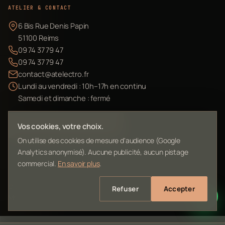
ATELIER & CONTACT
6 Bis Rue Denis Papin
51100 Reims
09 74 37 79 47
09 74 37 79 47
contact@atelectro.fr
Lundi au vendredi : 10h–17h en continu
Samedi et dimanche : fermé
Envoyer mon matériel
Vos cookies, votre choix.
On utilise des cookies de mesure d'audience (Google
Analytics anonymisé). Aucune publicité, aucun pistage
commercial.
En savoir plus
.
©
2026
L'Atelier Electro Reims — SIRET 10261022700013
Refuser
Accepter
Mentions légales
Confidentialité
Contact
Plan du site