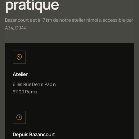
pratique
Bazancourt est à 17 km de notre atelier rémois, accessible par
A34, D944.
Atelier
6 Bis Rue Denis Papin
51100 Reims
Depuis Bazancourt