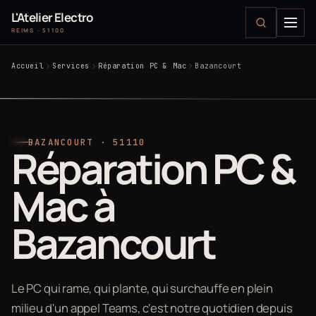
L'Atelier Electro
REIMS · 51100
Accueil
Services
Réparation PC & Mac
Bazancourt
BAZANCOURT · 51110
Réparation PC &
Mac à
Bazancourt
Le PC qui rame, qui plante, qui surchauffe en plein
milieu d'un appel Teams, c'est notre quotidien depuis