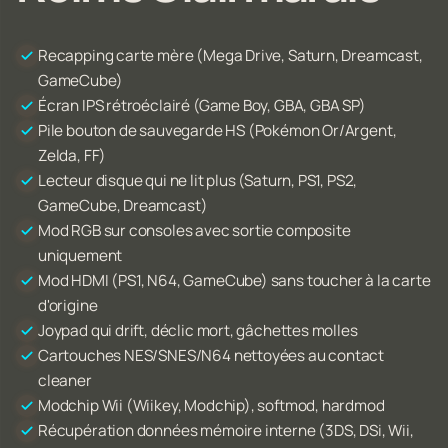
Recapping carte mère (Mega Drive, Saturn, Dreamcast,
GameCube)
Écran IPS rétroéclairé (Game Boy, GBA, GBA SP)
Pile bouton de sauvegarde HS (Pokémon Or/Argent,
Zelda, FF)
Lecteur disque qui ne lit plus (Saturn, PS1, PS2,
GameCube, Dreamcast)
Mod RGB sur consoles avec sortie composite
uniquement
Mod HDMI (PS1, N64, GameCube) sans toucher à la carte
d'origine
Joypad qui drift, déclic mort, gâchettes molles
Cartouches NES/SNES/N64 nettoyées au contact
cleaner
Modchip Wii (Wiikey, Modchip), softmod, hardmod
Récupération données mémoire interne (3DS, DSi, Wii,