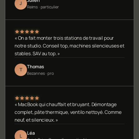
Julien
J
Reims · particulier
« On a fait monter trois stations de travail pour
notre studio. Conseil top, machines silencieuses et
stables. SAV au top. »
Thomas
T
Bezannes · pro
« MacBook qui chauffait et bruyant. Démontage
complet, pâte thermique, ventilo nettoyé. Comme
neuf, et silencieux. »
Léa
L