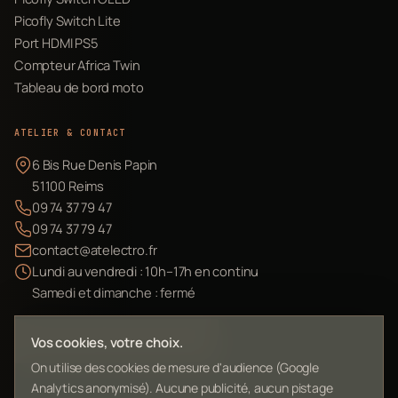
Picofly Switch Lite
Port HDMI PS5
Compteur Africa Twin
Tableau de bord moto
ATELIER & CONTACT
6 Bis Rue Denis Papin
51100 Reims
09 74 37 79 47
09 74 37 79 47
contact@atelectro.fr
Lundi au vendredi : 10h–17h en continu
Samedi et dimanche : fermé
Envoyer mon matériel
Vos cookies, votre choix.
On utilise des cookies de mesure d'audience (Google
Analytics anonymisé). Aucune publicité, aucun pistage