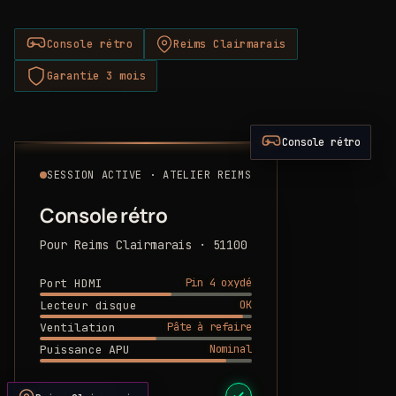
Console rétro
Reims Clairmarais
Garantie 3 mois
Console rétro
SESSION ACTIVE · ATELIER REIMS
Console rétro
Pour Reims Clairmarais · 51100
Pin 4 oxydé
Port HDMI
OK
Lecteur disque
Pâte à refaire
Ventilation
Nominal
Puissance APU
DEVIS PRÊT