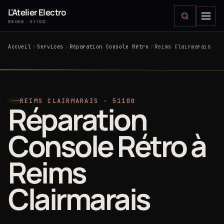
L'Atelier Electro
REIMS · 51100
Accueil
Services
Réparation Console Rétro
Reims Clairmarais
REIMS CLAIRMARAIS · 51100
Réparation
Console Rétro à
Reims
Clairmarais