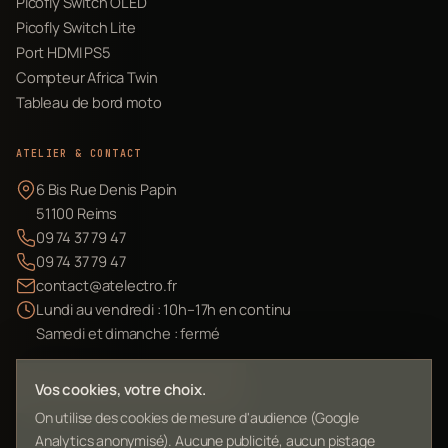
Picofly Switch OLED
Picofly Switch Lite
Port HDMI PS5
Compteur Africa Twin
Tableau de bord moto
ATELIER & CONTACT
6 Bis Rue Denis Papin
51100 Reims
09 74 37 79 47
09 74 37 79 47
contact@atelectro.fr
Lundi au vendredi : 10h–17h en continu
Samedi et dimanche : fermé
Envoyer mon matériel
Vos cookies, votre choix.
On utilise des cookies de mesure d'audience (Google
Analytics anonymisé). Aucune publicité, aucun pistage