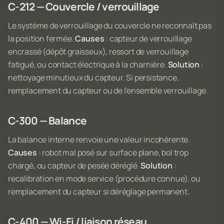
C-212 — Couvercle / verrouillage
Le système de verrouillage du couvercle ne reconnaît pas
la position fermée.
Causes
: capteur de verrouillage
encrassé (dépôt graisseux), ressort de verrouillage
fatigué, ou contact électrique à la charnière.
Solution
:
nettoyage minutieux du capteur. Si persistance,
remplacement du capteur ou de l'ensemble verrouillage.
C-300 — Balance
La balance interne renvoie une valeur incohérente.
Causes
: robot mal posé sur surface plane, bol trop
chargé, ou capteur de pesée déréglé.
Solution
:
recalibration en mode service (procédure connue), ou
remplacement du capteur si déréglage permanent.
C-400 — Wi-Fi / liaison réseau