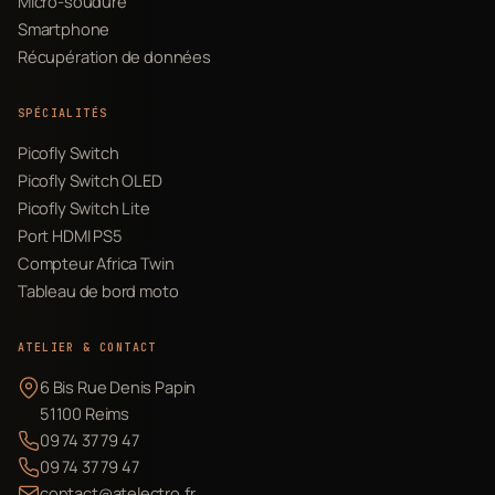
Micro-soudure
Smartphone
Récupération de données
SPÉCIALITÉS
Picofly Switch
Picofly Switch OLED
Picofly Switch Lite
Port HDMI PS5
Compteur Africa Twin
Tableau de bord moto
ATELIER & CONTACT
6 Bis Rue Denis Papin
51100 Reims
09 74 37 79 47
09 74 37 79 47
contact@atelectro.fr