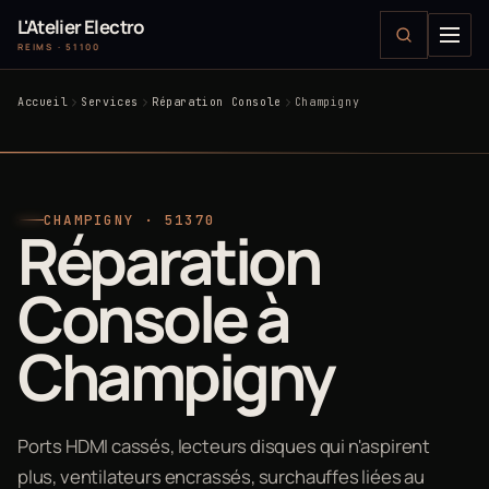
L'Atelier Electro
REIMS · 51100
Accueil
Services
Réparation Console
Champigny
CHAMPIGNY · 51370
Réparation
Console à
Champigny
Ports HDMI cassés, lecteurs disques qui n'aspirent
plus, ventilateurs encrassés, surchauffes liées au