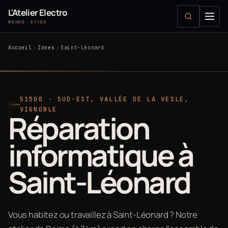
L'Atelier Electro
REIMS · 51100
Accueil
Zones
Saint-Léonard
51500 · SUD-EST, VALLÉE DE LA VESLE,
VIGNOBLE
Réparation
informatique à
Saint-Léonard
Vous habitez ou travaillez à Saint-Léonard ? Notre