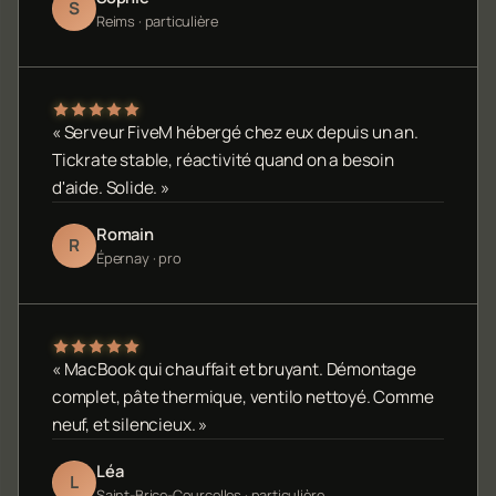
S
Reims · particulière
« Serveur FiveM hébergé chez eux depuis un an.
Tickrate stable, réactivité quand on a besoin
d'aide. Solide. »
Romain
R
Épernay · pro
« MacBook qui chauffait et bruyant. Démontage
complet, pâte thermique, ventilo nettoyé. Comme
neuf, et silencieux. »
Léa
L
Saint-Brice-Courcelles · particulière