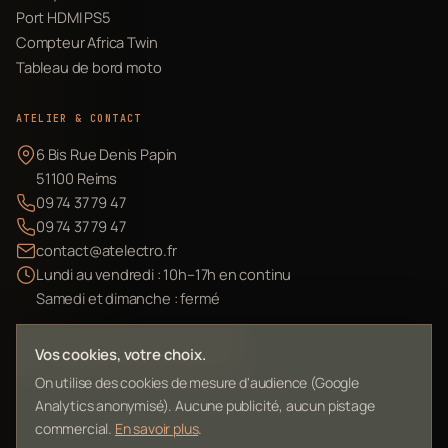
Port HDMI PS5
Compteur Africa Twin
Tableau de bord moto
ATELIER & CONTACT
6 Bis Rue Denis Papin
51100 Reims
09 74 37 79 47
09 74 37 79 47
contact@atelectro.fr
Lundi au vendredi : 10h–17h en continu
Samedi et dimanche : fermé
Envoyer mon matériel
Vos cookies, votre choix.
On utilise des cookies de mesure d'audience (Google
Analytics anonymisé). Aucune publicité, aucun pistage
commercial.
En savoir plus
.