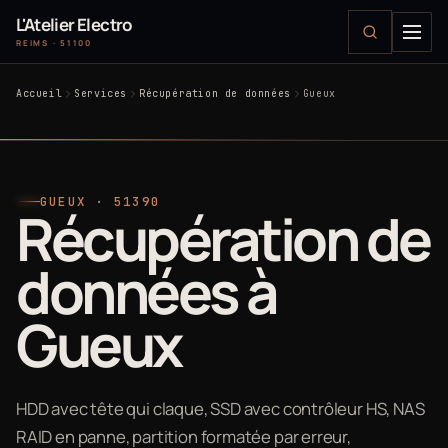
L'Atelier Electro
REIMS · 51100
Accueil
Services
Récupération de données
Gueux
GUEUX · 51390
Récupération de
données à
Gueux
HDD avec tête qui claque, SSD avec contrôleur HS, NAS
RAID en panne, partition formatée par erreur,