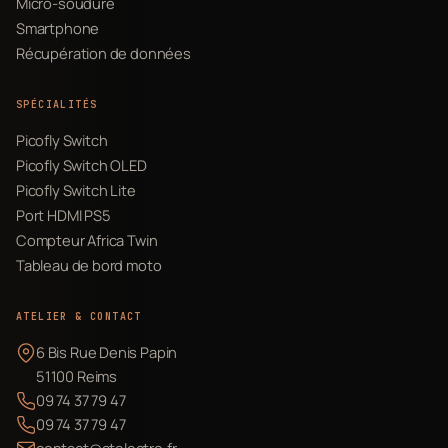
Micro-soudure
Smartphone
Récupération de données
SPÉCIALITÉS
Picofly Switch
Picofly Switch OLED
Picofly Switch Lite
Port HDMI PS5
Compteur Africa Twin
Tableau de bord moto
ATELIER & CONTACT
6 Bis Rue Denis Papin
51100 Reims
09 74 37 79 47
09 74 37 79 47
contact@atelectro.fr