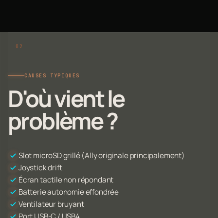
CAUSES TYPIQUES
D'où vient le
problème ?
Slot microSD grillé (Ally originale principalement)
Joystick drift
Écran tactile non répondant
Batterie autonomie effondrée
Ventilateur bruyant
Port USB-C / USB4