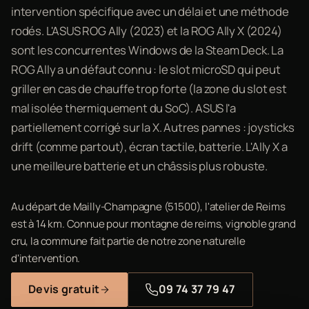
intervention spécifique avec un délai et une méthode
rodés. L'ASUS ROG Ally (2023) et la ROG Ally X (2024)
sont les concurrentes Windows de la Steam Deck. La
ROG Ally a un défaut connu : le slot microSD qui peut
griller en cas de chauffe trop forte (la zone du slot est
mal isolée thermiquement du SoC). ASUS l'a
partiellement corrigé sur la X. Autres pannes : joysticks
drift (comme partout), écran tactile, batterie. L'Ally X a
une meilleure batterie et un châssis plus robuste.
Au départ de Mailly-Champagne (51500), l'atelier de Reims
est à 14 km. Connue pour montagne de reims, vignoble grand
cru, la commune fait partie de notre zone naturelle
d'intervention.
Devis gratuit
09 74 37 79 47