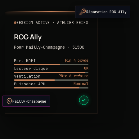
Réparation ROG Ally
SESSION ACTIVE · ATELIER REIMS
ROG Ally
Pour Mailly-Champagne · 51500
Pin 4 oxydé
Port HDMI
OK
Lecteur disque
Pâte à refaire
Ventilation
Nominal
Puissance APU
DEVIS PRÊT
Mailly-Champagne