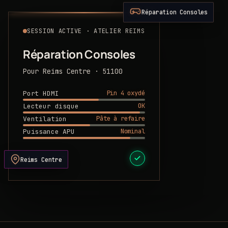
Réparation Consoles
SESSION ACTIVE · ATELIER REIMS
Réparation Consoles
Pour Reims Centre · 51100
Pin 4 oxydé
Port HDMI
OK
Lecteur disque
Pâte à refaire
Ventilation
Nominal
Puissance APU
DEVIS PRÊT
Reims Centre