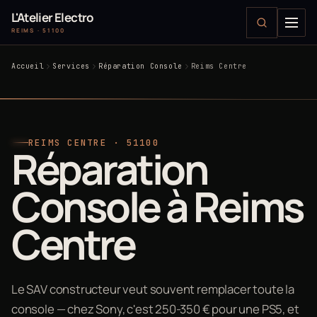
L'Atelier Electro
REIMS · 51100
Accueil
Services
Réparation Console
Reims Centre
REIMS CENTRE · 51100
Réparation
Console à Reims
Centre
Le SAV constructeur veut souvent remplacer toute la
console — chez Sony, c'est 250-350 € pour une PS5, et