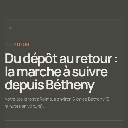
MÉTHODE
Du dépôt au retour :
la marche à suivre
depuis Bétheny
Notre atelier est à Reims, à environ 5 km de Bétheny (8
minutes en voiture).