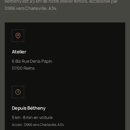
Bétheny est à 5 km de notre atelier rémois, accessible par
D966 vers Charleville, A34.
Atelier
6 Bis Rue Denis Papin
51100 Reims
Depuis Bétheny
5 km · 8 min en voiture
Accès : D966 vers Charleville, A34