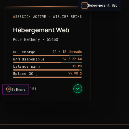
Hébergement Web
SESSION ACTIVE · ATELIER REIMS
Hébergement Web
Pour Bétheny · 51450
12 / 16 threads
CPU charge
24 / 32 Go
RAM disponible
11 ms
Latence ping
99,98 %
Uptime 30 j
DEVIS PRÊT
Bétheny