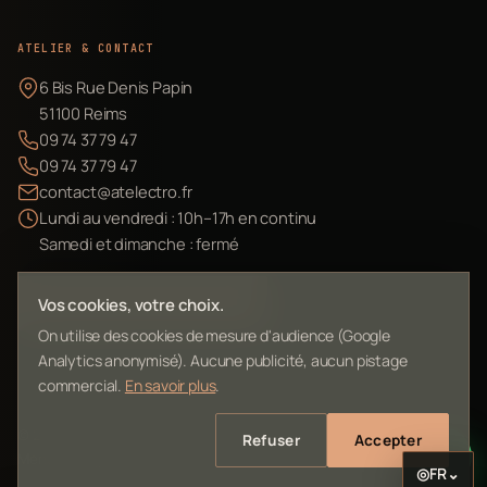
ATELIER & CONTACT
6 Bis Rue Denis Papin
51100 Reims
09 74 37 79 47
09 74 37 79 47
contact@atelectro.fr
Lundi au vendredi : 10h–17h en continu
Samedi et dimanche : fermé
Envoyer mon matériel
Vos cookies, votre choix.
On utilise des cookies de mesure d'audience (Google
Analytics anonymisé). Aucune publicité, aucun pistage
commercial.
En savoir plus
.
©
2026
L'Atelier Electro Reims — SIRET 10261022700013
Refuser
Accepter
Mentions légales
Confidentialité
Contact
Plan du site
◎
FR
⌄