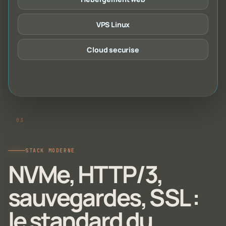
VPS Linux
Cloud securise
STACK MODERNE
NVMe, HTTP/3,
sauvegardes, SSL :
le standard du