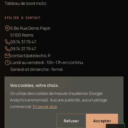
Tableau de bord moto
ATELIER & CONTACT
6 Bis Rue Denis Papin
51100 Reims
09 74 37 79 47
09 74 37 79 47
contact@atelectro.fr
Lundi au vendredi : 10h–17h en continu
Samedi et dimanche : fermé
Envoyer mon matériel
Vos cookies, votre choix.
On utilise des cookies de mesure d'audience (Google
Analytics anonymisé). Aucune publicité, aucun pistage
commercial.
En savoir plus
.
©
2026
L'Atelier Electro Reims — SIRET 10261022700013
Refuser
Accepter
Mentions légales
Confidentialité
Contact
Plan du site