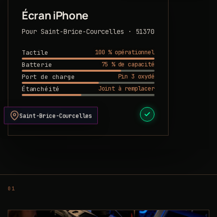
Écran iPhone
Pour Saint-Brice-Courcelles · 51370
100 % opérationnel
Tactile
75 % de capacité
Batterie
Pin 3 oxydé
Port de charge
Joint à remplacer
Étanchéité
DEVIS PRÊT
Saint-Brice-Courcelles