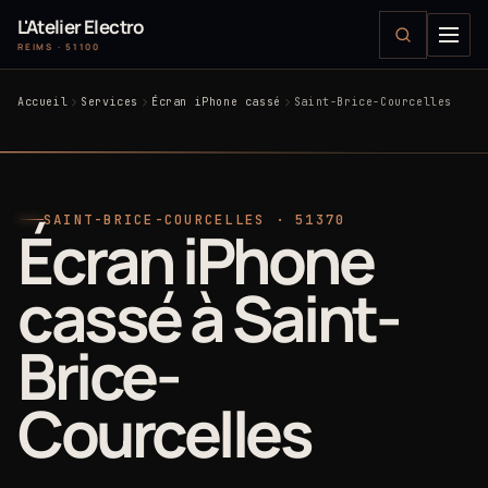
L'Atelier Electro
REIMS · 51100
Accueil
Services
Écran iPhone cassé
Saint-Brice-Courcelles
SAINT-BRICE-COURCELLES · 51370
Écran iPhone
cassé à Saint-
Brice-
Courcelles