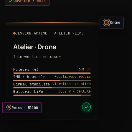
Garantie 3 mois
Drone
SESSION ACTIVE · ATELIER REIMS
Atelier · Drone
Intervention en cours
Tous OK
Moteurs (4)
Recalibrage requis
IMU / boussole
Vibration axe pitch
Gimbal stabilité
3,82 V / cellule
Batterie LiPo
DEVIS PRÊT
Reims · 51100