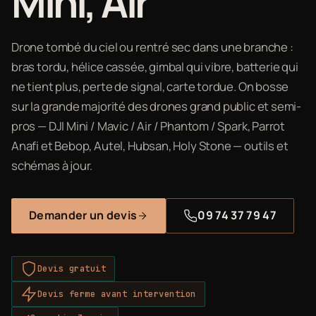
Mini, Air
Drone tombé du ciel ou rentré sec dans une branche :
bras tordu, hélice cassée, gimbal qui vibre, batterie qui
ne tient plus, perte de signal, carte tordue. On bosse
sur la grande majorité des drones grand public et semi-
pros — DJI Mini / Mavic / Air / Phantom / Spark, Parrot
Anafi et Bebop, Autel, Hubsan, Holy Stone — outils et
schémas à jour.
Demander un devis
09 74 37 79 47
Devis gratuit
Devis ferme avant intervention