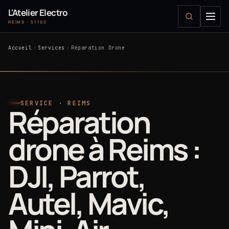
L'Atelier Electro
REIMS · 51100
Accueil
Services
Réparation Drone
SERVICE · REIMS
Réparation
drone à Reims :
DJI, Parrot,
Autel, Mavic,