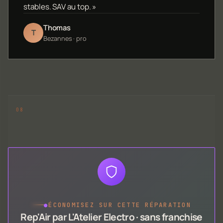
stables. SAV au top. »
Thomas
T
Bezannes · pro
●
ÉCONOMISEZ SUR CETTE RÉPARATION
Rep'Air par L'Atelier Electro · sans franchise