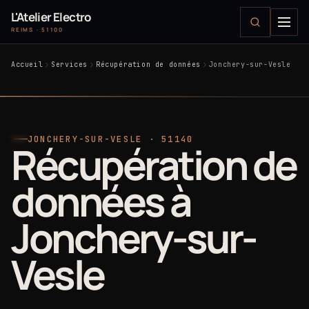
L'Atelier Electro
REIMS · 51100
Accueil
Services
Récupération de données
Jonchery-sur-Vesle
JONCHERY-SUR-VESLE · 51140
Récupération de
données à
Jonchery-sur-
Vesle