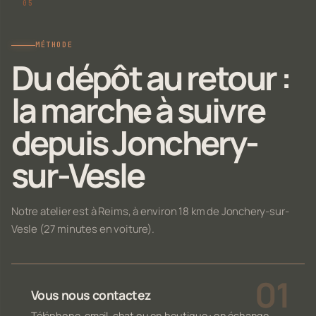
MÉTHODE
Du dépôt au retour :
la marche à suivre
depuis Jonchery-
sur-Vesle
Notre atelier est à Reims, à environ 18 km de Jonchery-sur-
Vesle (27 minutes en voiture).
Vous nous contactez
Téléphone, email, chat ou en boutique : on échange