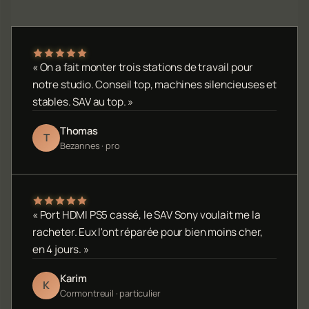
« On a fait monter trois stations de travail pour
notre studio. Conseil top, machines silencieuses et
stables. SAV au top. »
Thomas
T
Bezannes · pro
« Port HDMI PS5 cassé, le SAV Sony voulait me la
racheter. Eux l'ont réparée pour bien moins cher,
en 4 jours. »
Karim
K
Cormontreuil · particulier