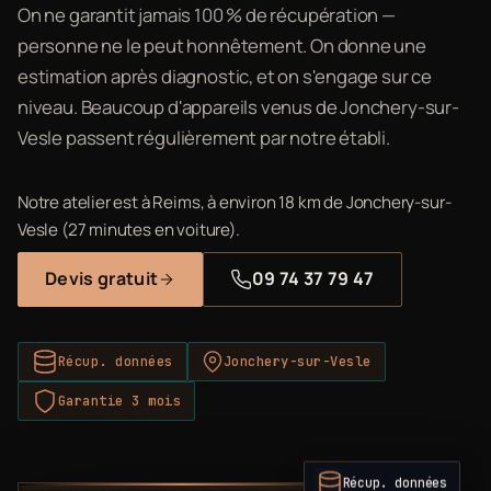
On ne garantit jamais 100 % de récupération —
personne ne le peut honnêtement. On donne une
estimation après diagnostic, et on s'engage sur ce
niveau. Beaucoup d'appareils venus de Jonchery-sur-
Vesle passent régulièrement par notre établi.
Notre atelier est à Reims, à environ 18 km de Jonchery-sur-
Vesle (27 minutes en voiture).
Devis gratuit
09 74 37 79 47
Récup. données
Jonchery-sur-Vesle
Garantie 3 mois
Récup. données