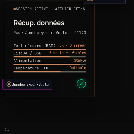
SESSION ACTIVE · ATELIER REIMS
Récup. données
Pour Jonchery-sur-Vesle · 51140
OK · 0 erreur
Test mémoire (RAM)
3 secteurs faibles
Disque / SSD
Stable
Alimentation
Optimale
Température CPU
DEVIS PRÊT
Jonchery-sur-Vesle