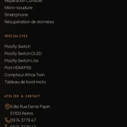
Réparation Console
Micro-soudure
Smartphone
Récupération de données
SPÉCIALITÉS
Picofly Switch
Picofly Switch OLED
Picofly Switch Lite
Port HDMI PS5
Compteur Africa Twin
Tableau de bord moto
ATELIER & CONTACT
6 Bis Rue Denis Papin
51100 Reims
09 74 37 79 47
09 74 37 79 47