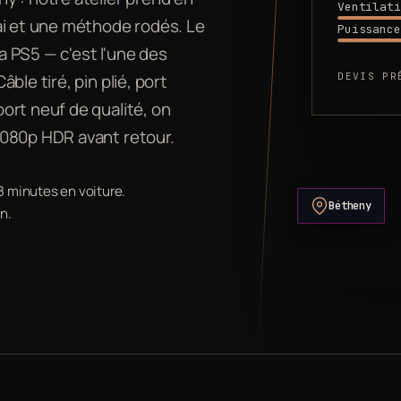
Ventilati
ai et une méthode rodés. Le
Puissance
la PS5 — c'est l'une des
DEVIS PR
le tiré, pin plié, port
ort neuf de qualité, on
1080p HDR avant retour.
8 minutes en voiture.
Bétheny
n.