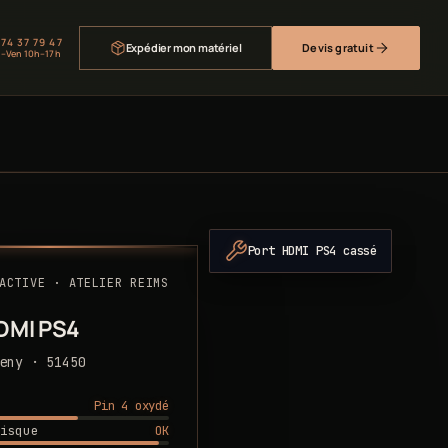
 74 37 79 47
Expédier mon matériel
Devis gratuit
–Ven 10h–17h
Port HDMI PS4 cassé
ACTIVE · ATELIER REIMS
DMI PS4
eny · 51450
Pin 4 oxydé
OK
isque