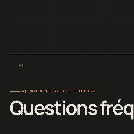
FAQ PORT HDMI PS4 CASSÉ · BÉTHENY
Questions fré