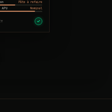
Pâte à refaire
on
Nominal
 APU
ÊT