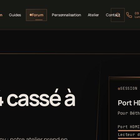
09
on
Guides
Forum
Personnalisation
Atelier
Contact
Lun
 cassé à
SESSION 
Port H
Pour Béth
Port HDMI
Lecteur d
y : notre atelier prend en