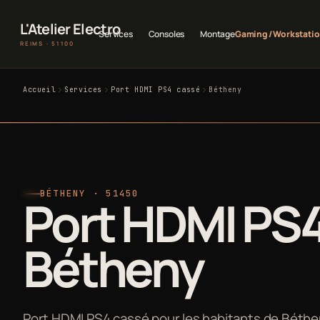
L'Atelier Electro
Services
Consoles
Montage
Gaming / Workstati
REIMS · 51100
Accueil
Services
Port HDMI PS4 cassé
Bétheny
BÉTHENY · 51450
Port HDMI PS4
Bétheny
Port HDMI PS4 cassé pour les habitants de Béthen