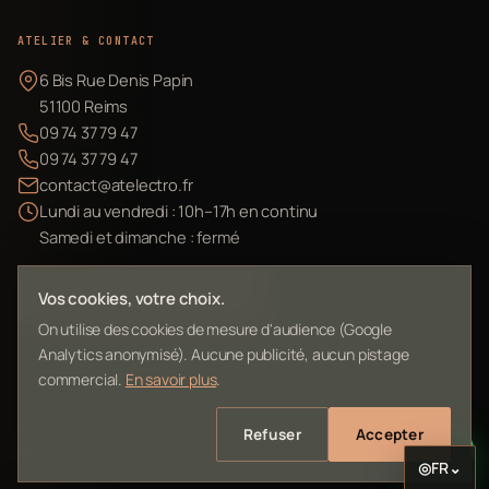
ATELIER & CONTACT
6 Bis Rue Denis Papin
51100 Reims
09 74 37 79 47
09 74 37 79 47
contact@atelectro.fr
Lundi au vendredi : 10h–17h en continu
Samedi et dimanche : fermé
Envoyer mon matériel
Vos cookies, votre choix.
On utilise des cookies de mesure d'audience (Google
Analytics anonymisé). Aucune publicité, aucun pistage
commercial.
En savoir plus
.
©
2026
L'Atelier Electro Reims — SIRET 10261022700013
Refuser
Accepter
Mentions légales
Confidentialité
Contact
Plan du site
◎
FR
⌄