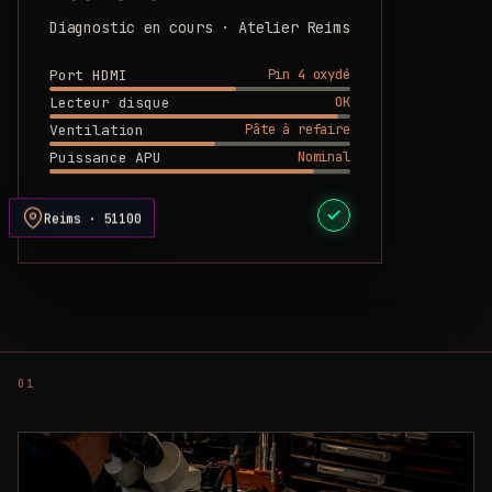
Diagnostic en cours · Atelier Reims
Pin 4 oxydé
Port HDMI
OK
Lecteur disque
Pâte à refaire
Ventilation
Nominal
Puissance APU
DEVIS PRÊT
Reims · 51100