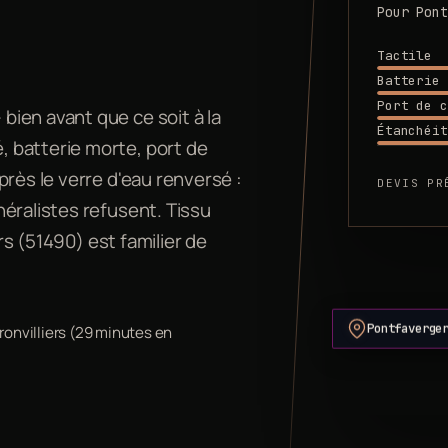
Pour Pont
Tactile
Batterie
Port de c
ien avant que ce soit à la
Étanchéit
 batterie morte, port de
près le verre d'eau renversé :
DEVIS PR
éralistes refusent. Tissu
ers (51490) est familier de
Pontfaverge
ronvilliers (29 minutes en