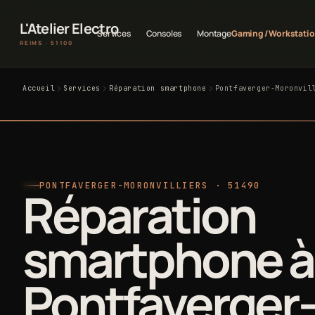
L'Atelier Electro
Services
Consoles
Montage
Gaming / Workstati
REIMS · 51100
Accueil
Services
Réparation smartphone
Pontfaverger-Moronvil
PONTFAVERGER-MORONVILLIERS · 51490
Réparation
smartphone à
Pontfaverger