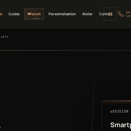
09
on
Guides
Forum
Personnalisation
Atelier
Contact
Lun
liers
SESSION 
-
Smart