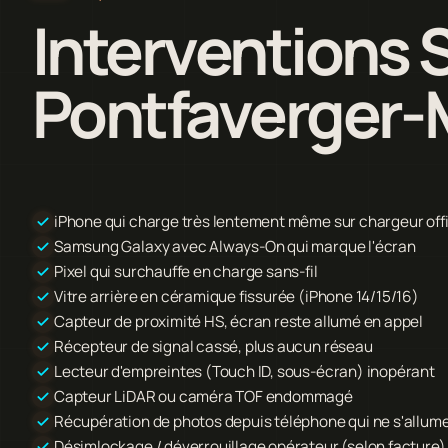
Interventions 
Pontfaverger-M
iPhone qui charge très lentement même sur chargeur offi
Samsung Galaxy avec Always-On qui marque l'écran
Pixel qui surchauffe en charge sans-fil
Vitre arrière en céramique fissurée (iPhone 14/15/16)
Capteur de proximité HS, écran reste allumé en appel
Récepteur de signal cassé, plus aucun réseau
Lecteur d'empreintes (Touch ID, sous-écran) inopérant
Capteur LiDAR ou caméra TOF endommagé
Récupération de photos depuis téléphone qui ne s'allume
Désimlockage / déverrouillage opérateur (selon facture)