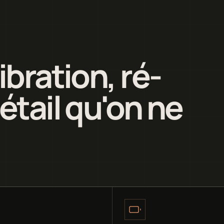
ibration, ré-
étail qu'on ne