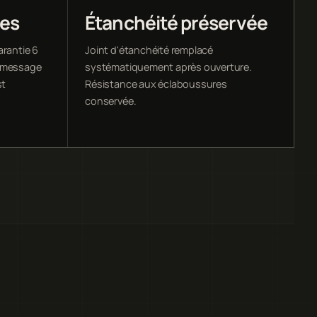
ées
Étanchéité préservée
arantie 6
Joint d'étanchéité remplacé
u message
systématiquement après ouverture.
st
Résistance aux éclaboussures
conservée.