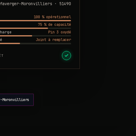
faverger-Moronvilliers · 51490
100 % opérationnel
75 % de capacité
Pin 3 oxydé
harge
Joint à remplacer
é
ÊT
r-Moronvilliers