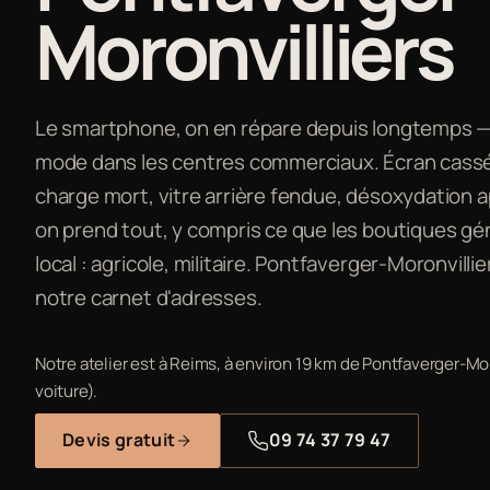
Moronvilliers
Le smartphone, on en répare depuis longtemps — b
mode dans les centres commerciaux. Écran cassé,
charge mort, vitre arrière fendue, désoxydation a
on prend tout, y compris ce que les boutiques gén
local : agricole, militaire. Pontfaverger-Moronvilli
notre carnet d'adresses.
Notre atelier est à Reims, à environ 19 km de Pontfaverger-Mo
voiture).
Devis gratuit
09 74 37 79 47