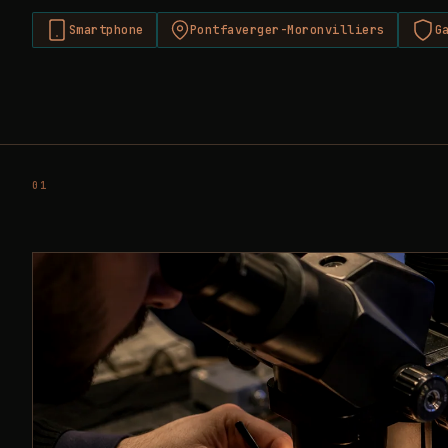
Smartphone
Pontfaverger-Moronvilliers
G