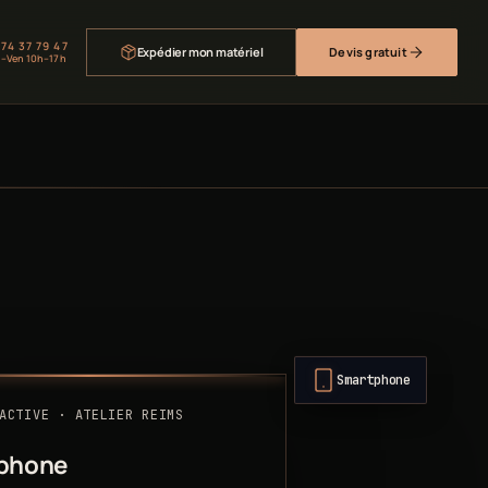
 74 37 79 47
Expédier mon matériel
Devis gratuit
–Ven 10h–17h
Smartphone
ACTIVE · ATELIER REIMS
phone