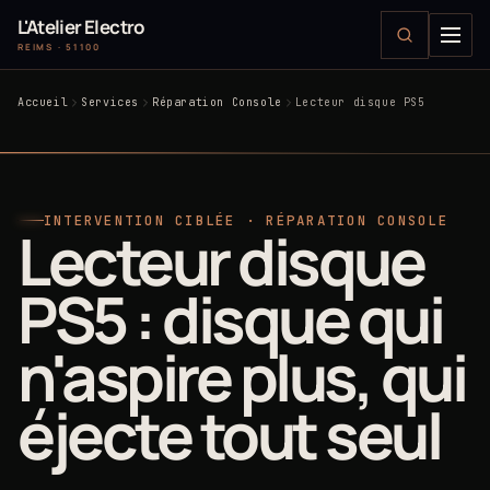
L'Atelier Electro
REIMS · 51100
Accueil
Services
Réparation Console
Lecteur disque PS5
INTERVENTION CIBLÉE · RÉPARATION CONSOLE
Lecteur disque
PS5 : disque qui
n'aspire plus, qui
éjecte tout seul