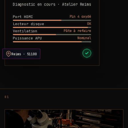
Diagnostic en cours · Atelier Reims
Pin 4 oxydé
Port HDMI
OK
Lecteur disque
Pâte à refaire
Ventilation
Nominal
Puissance APU
DEVIS PRÊT
Reims · 51100