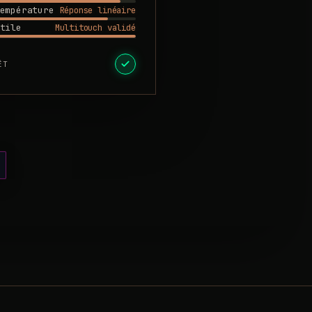
Réponse linéaire
empérature
Multitouch validé
tile
ÊT