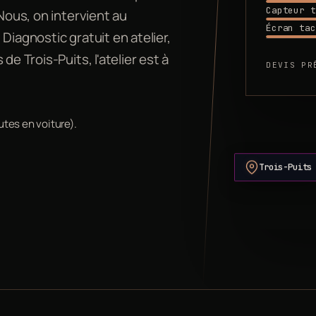
Capteur t
 Nous, on intervient au
Écran tac
Diagnostic gratuit en atelier,
e Trois-Puits, l'atelier est à
DEVIS PR
utes en voiture).
Trois-Puits