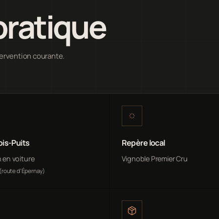
pratique
tervention courante.
ois-Puits
Repère local
n en voiture
Vignoble Premier Cru
(route d'Épernay)