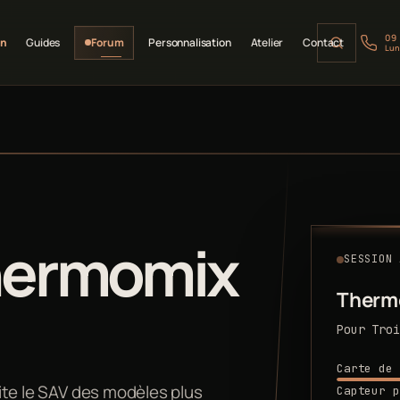
09
on
Guides
Forum
Personnalisation
Atelier
Contact
Lun
hermomix
SESSION 
Therm
Pour Troi
Carte de 
imite le SAV des modèles plus
Capteur p