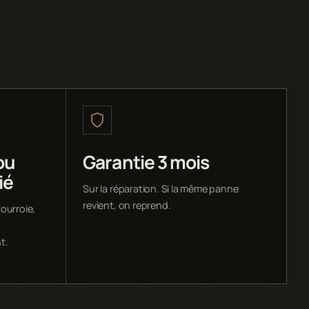
ou
Garantie 3 mois
ié
Sur la réparation. Si la même panne
revient, on reprend.
ourroie,
t.