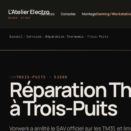
L'Atelier Electro
Services
Consoles
Montage
Gaming / Workstati
REIMS · 51100
Accueil
Services
Réparation Thermomix
Trois-Puits
TROIS-PUITS · 51500
Réparation T
à Trois-Puits
Vorwerk a arrêté le SAV officiel sur les TM31, et l