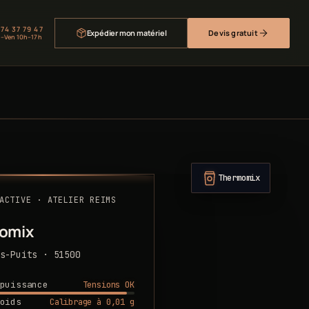
 74 37 79 47
Expédier mon matériel
Devis gratuit
–Ven 10h–17h
Thermomix
ACTIVE · ATELIER REIMS
omix
s-Puits · 51500
Tensions OK
puissance
Calibrage à 0,01 g
oids