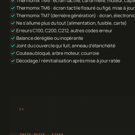
Thermomix TM5 : écran tactile, carte mère, moteur, capt
Thermomix TM6 : écran tactile fissuré ou figé, mise à jo
Thermomix TM7 (dernière génération) : écran, électroni
Ne s'allume plus du tout (alimentation, fusible, carte)
Erreurs C100, C200, C212, autres codes erreur
Balance déréglée ou inopérante
Joint du couvercle qui fuit, anneau d'étanchéité
Couteau bloqué, arbre moteur, courroie
Décodage / réinitialisation après mise à jour ratée
TROIS-PUITS · 51500