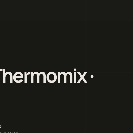
Thermomix ·
e