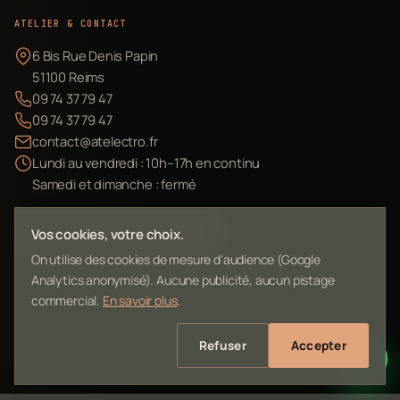
ATELIER & CONTACT
6 Bis Rue Denis Papin
51100 Reims
09 74 37 79 47
09 74 37 79 47
contact@atelectro.fr
Lundi au vendredi : 10h–17h en continu
Samedi et dimanche : fermé
Envoyer mon matériel
Vos cookies, votre choix.
On utilise des cookies de mesure d'audience (Google
Analytics anonymisé). Aucune publicité, aucun pistage
commercial.
En savoir plus
.
©
2026
L'Atelier Electro Reims — SIRET 10261022700013
Refuser
Accepter
Mentions légales
Confidentialité
Contact
Plan du site