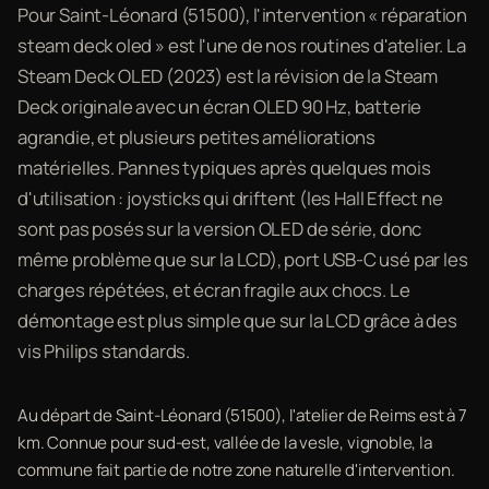
Pour Saint-Léonard (51500), l'intervention « réparation
steam deck oled » est l'une de nos routines d'atelier. La
Steam Deck OLED (2023) est la révision de la Steam
Deck originale avec un écran OLED 90 Hz, batterie
agrandie, et plusieurs petites améliorations
matérielles. Pannes typiques après quelques mois
d'utilisation : joysticks qui driftent (les Hall Effect ne
sont pas posés sur la version OLED de série, donc
même problème que sur la LCD), port USB-C usé par les
charges répétées, et écran fragile aux chocs. Le
démontage est plus simple que sur la LCD grâce à des
vis Philips standards.
Au départ de Saint-Léonard (51500), l'atelier de Reims est à 7
km. Connue pour sud-est, vallée de la vesle, vignoble, la
commune fait partie de notre zone naturelle d'intervention.