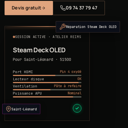
Devis gratuit
09 74 37 79 47
Réparation Steam Deck OLED
SESSION ACTIVE · ATELIER REIMS
Steam Deck OLED
Pour Saint-Léonard · 51500
Pin 4 oxydé
Port HDMI
OK
Lecteur disque
Pâte à refaire
Ventilation
Nominal
Puissance APU
DEVIS PRÊT
Saint-Léonard