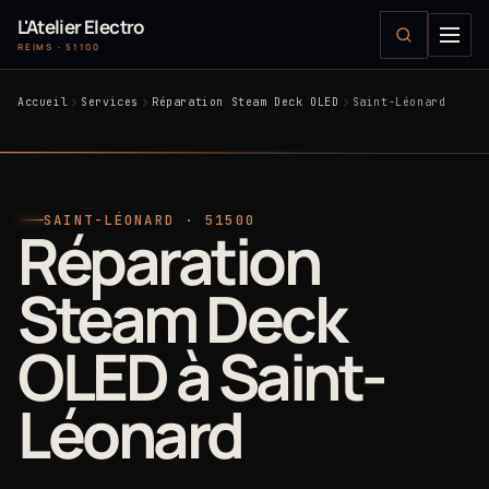
L'Atelier Electro
REIMS · 51100
Accueil
Services
Réparation Steam Deck OLED
Saint-Léonard
SAINT-LÉONARD · 51500
Réparation
Steam Deck
OLED à Saint-
Léonard