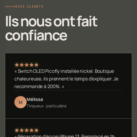
AVIS CLIENTS
Ils nous ont fait
confiance
« Switch OLED Picofly installée nickel. Boutique
chaleureuse, ils prennent le temps d'expliquer. Je
recommande à 200%. »
Mélissa
M
Tinqueux · particulière
« Réparation d'écran iPhone 13. Remplacé en 1h,