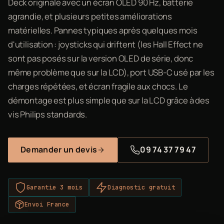
Deck originale avec un écran OLED 90 Hz, batterie
agrandie, et plusieurs petites améliorations
matérielles. Pannes typiques après quelques mois
d'utilisation : joysticks qui driftent (les Hall Effect ne
sont pas posés sur la version OLED de série, donc
même problème que sur la LCD), port USB-C usé par les
charges répétées, et écran fragile aux chocs. Le
démontage est plus simple que sur la LCD grâce à des
vis Philips standards.
Demander un devis
09 74 37 79 47
Garantie 3 mois
Diagnostic gratuit
Envoi France