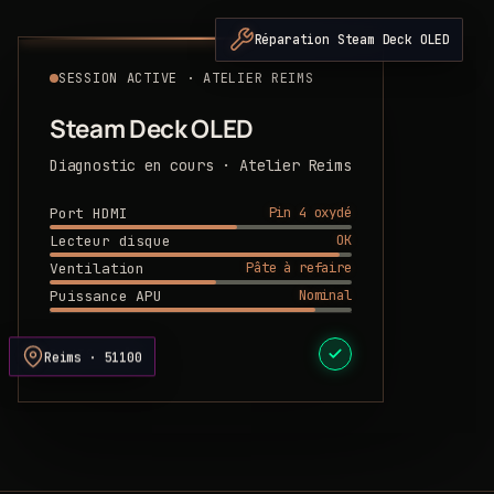
Réparation Steam Deck OLED
SESSION ACTIVE · ATELIER REIMS
Steam Deck OLED
Diagnostic en cours · Atelier Reims
Pin 4 oxydé
Port HDMI
OK
Lecteur disque
Pâte à refaire
Ventilation
Nominal
Puissance APU
DEVIS PRÊT
Reims · 51100