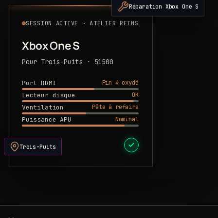
Réparation Xbox One S
SESSION ACTIVE · ATELIER REIMS
Xbox One S
Pour Trois-Puits · 51500
Pin 4 oxydé
Port HDMI
OK
Lecteur disque
Pâte à refaire
Ventilation
Nominal
Puissance APU
DEVIS PRÊT
Trois-Puits