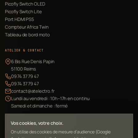
Picofly Switch OLED
Picofly Switch Lite
Port HDMI PS5
Compteur Africa Twin
Tableau de bord moto
ATELIER & CONTACT
6 Bis Rue Denis Papin
51100 Reims
09 74 37 79 47
09 74 37 79 47
contact@atelectro.fr
Lundi au vendredi : 10h–17h en continu
Samedi et dimanche : fermé
Envoyer mon matériel
Vos cookies, votre choix.
On utilise des cookies de mesure d'audience (Google