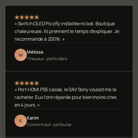
« Switch OLED Picofly installée nickel. Boutique
chaleureuse, ils prennent le temps d'expliquer. Je
recommande à 200%. »
Mélissa
M
Tinqueux · particulière
« Port HDMI PS5 cassé, le SAV Sony voulait me la
racheter. Eux l'ont réparée pour bien moins cher,
en 4 jours. »
Karim
K
Cormontreuil · particulier