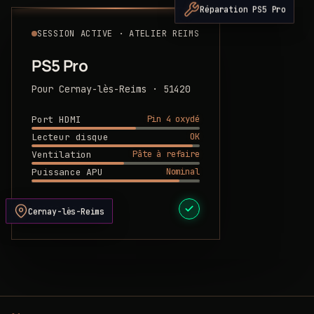
Réparation PS5 Pro
SESSION ACTIVE · ATELIER REIMS
PS5 Pro
Pour Cernay-lès-Reims · 51420
Pin 4 oxydé
Port HDMI
OK
Lecteur disque
Pâte à refaire
Ventilation
Nominal
Puissance APU
DEVIS PRÊT
Cernay-lès-Reims