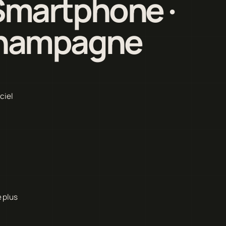
Smartphone ·
Champagne
ciel
 plus