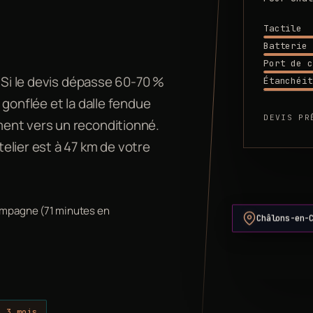
Tactile
Batterie
Port de c
. Si le devis dépasse 60-70 %
Étanchéit
t gonflée et la dalle fendue
DEVIS PR
ent vers un reconditionné.
elier est à 47 km de votre
hampagne (71 minutes en
Châlons-en-
e 3 mois