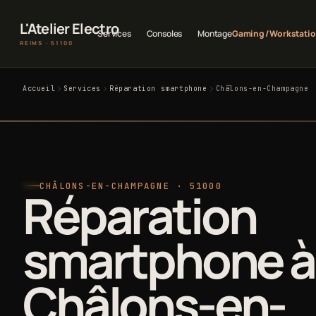
L'Atelier Electro
Services
Consoles
Montage
Gaming / Workstati
REIMS · 51100
Accueil
Services
Réparation smartphone
Châlons-en-Champagne
CHÂLONS-EN-CHAMPAGNE · 51000
Réparation
smartphone à
Châlons-en-