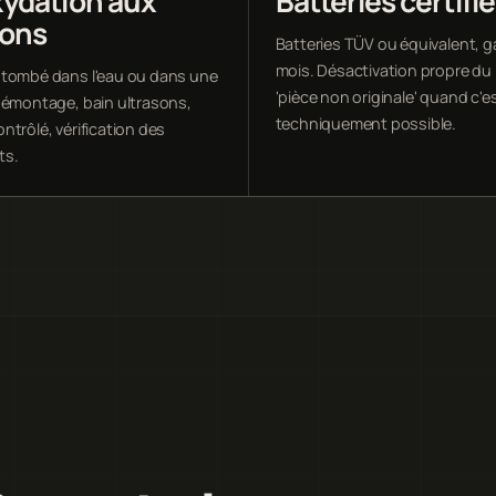
ydation aux
Batteries certifi
sons
Batteries TÜV ou équivalent, g
mois. Désactivation propre d
tombé dans l'eau ou dans une
'pièce non originale' quand c'e
démontage, bain ultrasons,
techniquement possible.
ntrôlé, vérification des
ts.