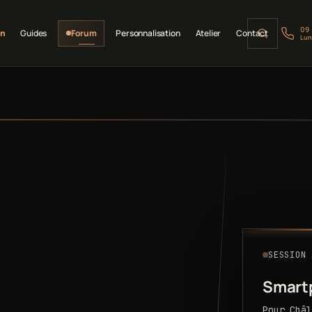
09
on
Guides
Forum
Personnalisation
Atelier
Contact
Lun
SESSION 
Smart
Pour Châl