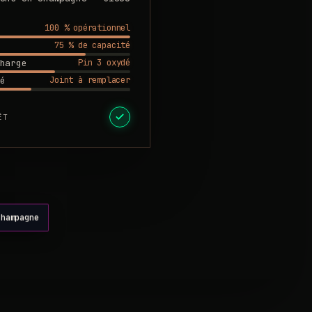
100 % opérationnel
75 % de capacité
Pin 3 oxydé
harge
Joint à remplacer
é
ÊT
Champagne