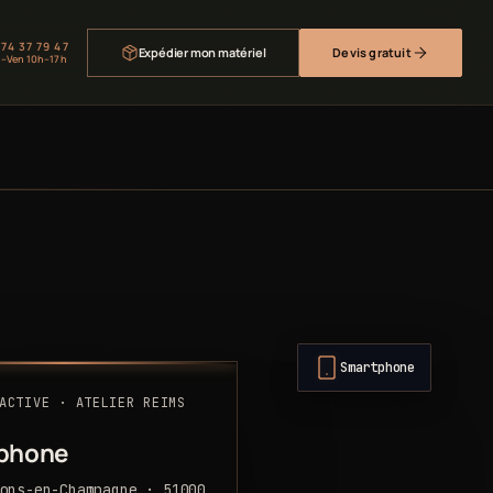
 74 37 79 47
Expédier mon matériel
Devis gratuit
–Ven 10h–17h
Smartphone
ACTIVE · ATELIER REIMS
phone
ons-en-Champagne · 51000