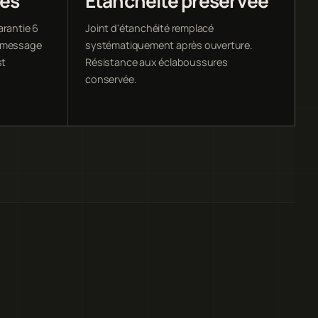
ées
Étanchéité préservée
arantie 6
Joint d'étanchéité remplacé
u message
systématiquement après ouverture.
st
Résistance aux éclaboussures
conservée.