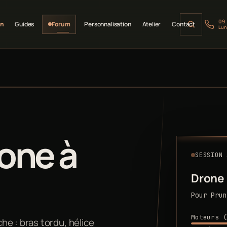
09
on
Guides
Forum
Personnalisation
Atelier
Contact
Lun
one à
SESSION 
Drone
Pour Prun
Moteurs (
e : bras tordu, hélice