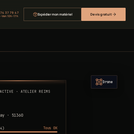
 74 37 79 47
Expédier mon matériel
Devis gratuit
–Ven 10h–17h
Drone
ACTIVE · ATELIER REIMS
ay · 51360
Tous OK
4)