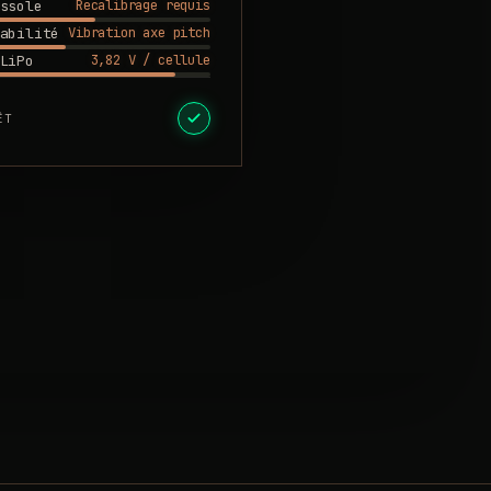
Recalibrage requis
ssole
Vibration axe pitch
abilité
3,82 V / cellule
LiPo
ÊT