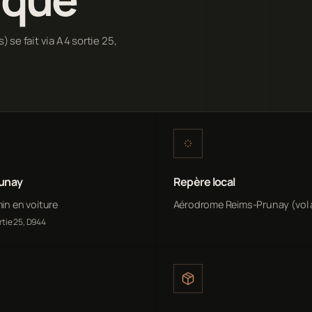
) se fait via A4 sortie 25,
runay
Repère local
min en voiture
Aérodrome Reims-Prunay (vol à
rtie 25, D944