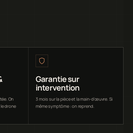
&
Garantie sur
intervention
ntée. On
3 mois sur la pièce et la main-d'œuvre. Si
 le drone
même symptôme : on reprend.