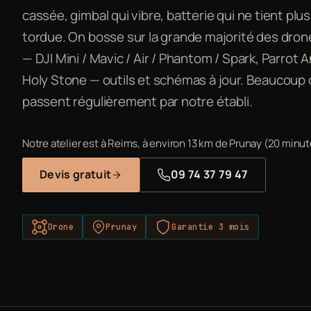
cassée, gimbal qui vibre, batterie qui ne tient plus
tordue. On bosse sur la grande majorité des dron
— DJI Mini / Mavic / Air / Phantom / Spark, Parrot 
Holy Stone — outils et schémas à jour. Beaucoup 
passent régulièrement par notre établi.
Notre atelier est à Reims, à environ 13 km de Prunay (20 minut
Devis gratuit
09 74 37 79 47
Drone
Prunay
Garantie 3 mois