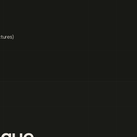
ctures)
ique