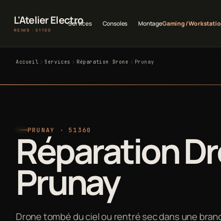
L'Atelier Electro
Services
Consoles
Montage
Gaming / Workstati
REIMS · 51100
Accueil
Services
Réparation Drone
Prunay
PRUNAY · 51360
Réparation Dr
Prunay
Drone tombé du ciel ou rentré sec dans une branch