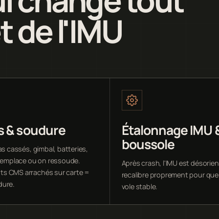
t de l'IMU
s & soudure
Étalonnage IMU 
boussole
as cassés, gimbal, batteries,
 remplace ou on ressoude.
Après crash, l'IMU est désorie
s CMS arrachés sur carte =
recalibre proprement pour que
dure.
vole stable.