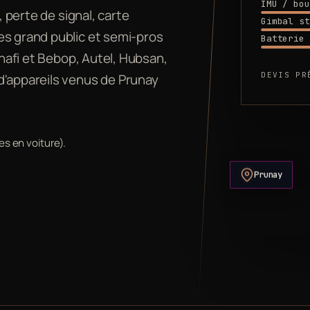
IMU / bou
, perte de signal, carte
Gimbal st
es grand public et semi-pros
Batterie 
Anafi et Bebop, Autel, Hubsan,
DEVIS PR
d'appareils venus de Prunay
es en voiture).
Prunay