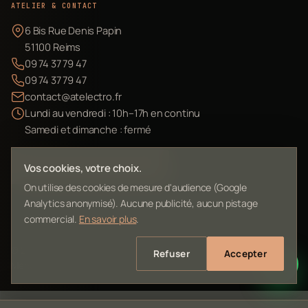
ATELIER & CONTACT
6 Bis Rue Denis Papin
51100 Reims
09 74 37 79 47
09 74 37 79 47
contact@atelectro.fr
Lundi au vendredi : 10h–17h en continu
Samedi et dimanche : fermé
Envoyer mon matériel
Vos cookies, votre choix.
On utilise des cookies de mesure d'audience (Google
Analytics anonymisé). Aucune publicité, aucun pistage
commercial.
En savoir plus
.
©
2026
L'Atelier Electro Reims — SIRET 10261022700013
Refuser
Accepter
Mentions légales
Confidentialité
Contact
Plan du site