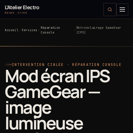
L'Atelier Electro
REIMS · 51100
Réparation
Rétroéclairage GameGear
Accueil
Services
Console
(IPS)
INTERVENTION CIBLÉE · RÉPARATION CONSOLE
Mod écran IPS
GameGear —
image
lumineuse