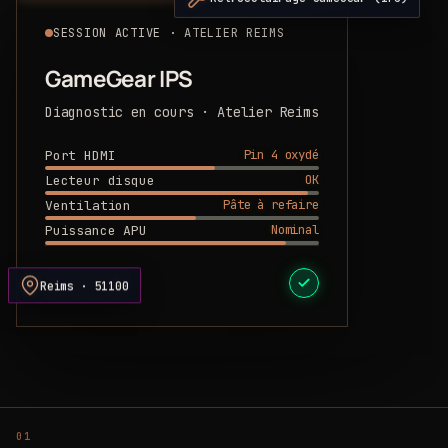
SESSION ACTIVE · ATELIER REIMS
GameGear IPS
Diagnostic en cours · Atelier Reims
Pin 4 oxydé
Port HDMI
OK
Lecteur disque
Pâte à refaire
Ventilation
Nominal
Puissance APU
DEVIS PRÊT
Reims · 51100