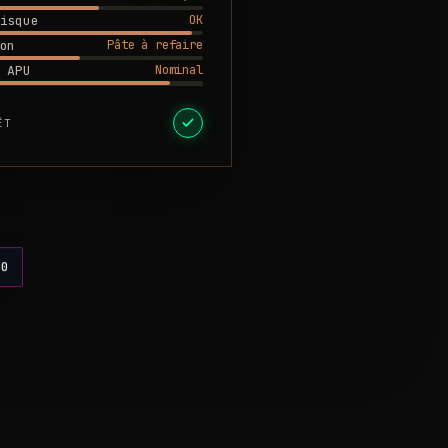
OK
isque
Pâte à refaire
on
Nominal
 APU
ÊT
00