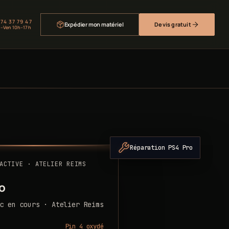
 74 37 79 47
Expédier mon matériel
Devis gratuit
–Ven 10h–17h
Réparation PS4 Pro
ACTIVE · ATELIER REIMS
o
c en cours · Atelier Reims
Pin 4 oxydé