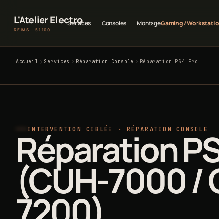
L'Atelier Electro
Services
Consoles
Montage
Gaming / Workstati
REIMS · 51100
Accueil
Services
Réparation Console
Réparation PS4 Pro
INTERVENTION CIBLÉE · RÉPARATION CONSOLE
Réparation PS
(CUH-7000 /
7200)