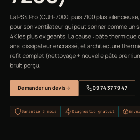
La PS4 Pro (CUH-7000, puis 7100 plus silencieuse
pour son ventilateur qui peut sonner comme un s
4K les plus exigeants. La cause : pâte thermique d
ans, dissipateur encrassé, et architecture therm
refit complet (nettoyage + nouvelle pâte premium
bruit perçu.
Demander un devis
09 74 37 79 47
Garantie 3 mois
Diagnostic gratuit
Envo