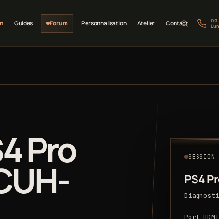
09
on
Guides
Forum
Personnalisation
Atelier
Contact
Lun
4 Pro
SESSION 
 CUH-
PS4 Pr
Diagnosti
Port HDMI