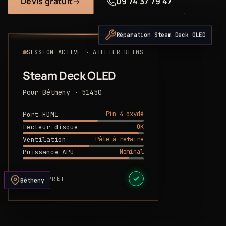
Devis gratuit
09 74 37 79 47
Réparation Steam Deck OLED
SESSION ACTIVE · ATELIER REIMS
Steam Deck OLED
Pour Bétheny · 51450
Pin 4 oxydé
Port HDMI
OK
Lecteur disque
Pâte à refaire
Ventilation
Nominal
Puissance APU
DEVIS PRÊT
Bétheny