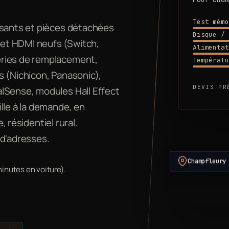
Test mémo
osants et pièces détachées
Disque / 
et HDMI neufs (Switch,
Alimentat
eries de remplacement,
Températu
s (Nichicon, Panasonic),
DEVIS PR
lSense, modules Hall Effect
lle à la demande, en
e, résidentiel rural.
 d'adresses.
Champfleury
minutes en voiture).