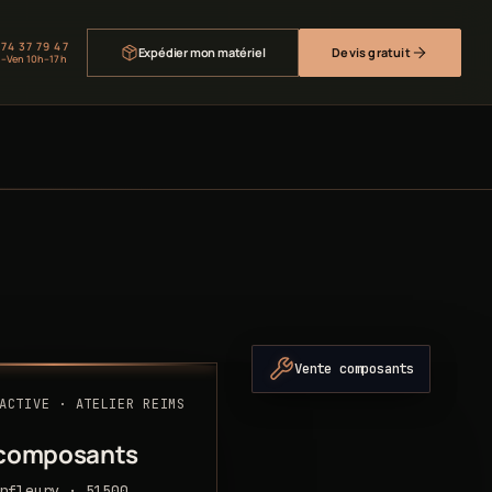
 74 37 79 47
Expédier mon matériel
Devis gratuit
–Ven 10h–17h
Vente composants
ACTIVE · ATELIER REIMS
 composants
pfleury · 51500