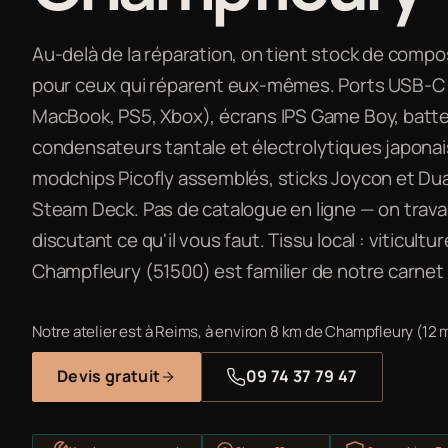
Au-delà de la réparation, on tient stock de comp
pour ceux qui réparent eux-mêmes. Ports USB-C 
MacBook, PS5, Xbox), écrans IPS Game Boy, batt
condensateurs tantale et électrolytiques japonai
modchips Picofly assemblés, sticks Joycon et Dua
Steam Deck. Pas de catalogue en ligne — on travai
discutant ce qu'il vous faut. Tissu local : viticultur
Champfleury (51500) est familier de notre carnet
Notre atelier est à Reims, à environ 8 km de Champfleury (12 
Devis gratuit
09 74 37 79 47