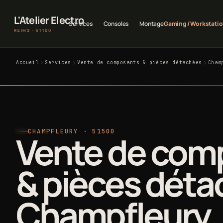
L'Atelier Electro
Services
Consoles
Montage
Gaming / Workstati
REIMS · 51100
Accueil
Services
Vente de composants & pièces détachées
Cham
CHAMPFLEURY · 51500
Vente de com
& pièces déta
Champfleury