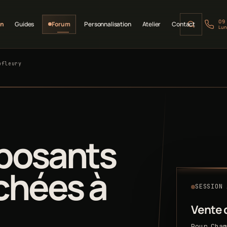
09
on
Guides
Forum
Personnalisation
Atelier
Contact
Lun
pfleury
posants
chées à
SESSION 
Vente
Pour Cham