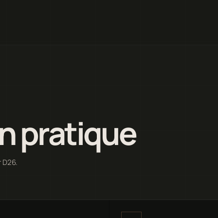
n pratique
r D26.