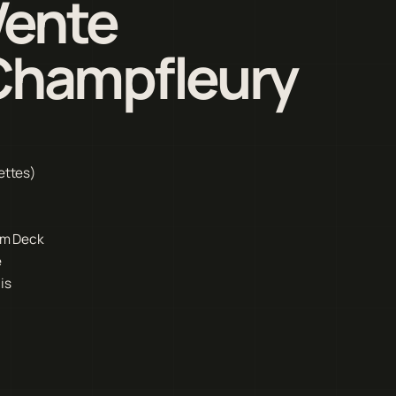
Vente
Champfleury
ettes)
eam Deck
e
is