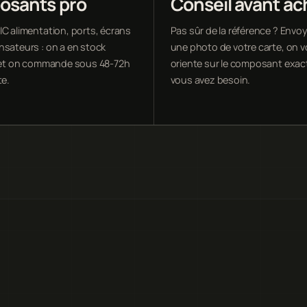
sants pro
Conseil avant ac
IC alimentation, ports, écrans
Pas sûr de la référence ? Env
nsateurs : on a en stock
une photo de votre carte, on 
l et on commande sous 48-72h
oriente sur le composant exac
te.
vous avez besoin.