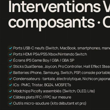
Interventions 
composants · 
Ports USB-C neufs (Switch, MacBook, smartphones, man
Ports HDMI PS4/PS5/Xbox/Nintendo Switch
Écrans IPS Game Boy / GBA / GBA SP
Sticks DualSense, Joycon, Pro Controller, Hall Effect St
Batteries iPhone, Samsung, Switch, PSP, console portabl
Condensateurs : tantale, électrolytique, Nichicon japona
ICs : PMIC, Tristar, BQ24, MOSFETs
Modchips Picofly assemblés (Switch, OLED, Lite)
Câbles plats FFC / FPC sur mesure
Outils micro-soudure (kits débutant et pro)