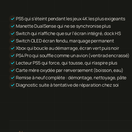
PS5 qui s'éteint pendant les jeux 4K les plus exigeants
Manette DualSense qui ne se synchronise plus
Switch qui n'affiche que sur l'écran intégré, dock HS
Switch OLED écran fendu, marquage permanent
Xbox qui boucle au démarrage, écran vert puis noir
PS4 Pro qui souffle comme un avion (ventirad encrassé)
Lecteur PS5 qui force, qui tousse, qui n'aspire plus
Carte mère oxydée par renversement (boisson, eau)
Remise à neuf complète : démontage, nettoyage, pâte
Diagnostic suite à tentative de réparation chez soi