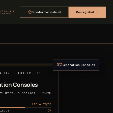
 74 37 79 47
Expédier mon matériel
Devis gratuit
–Ven 10h–17h
Réparation Consoles
ACTIVE · ATELIER REIMS
tion Consoles
t-Brice-Courcelles · 51370
Pin 4 oxydé
OK
isque