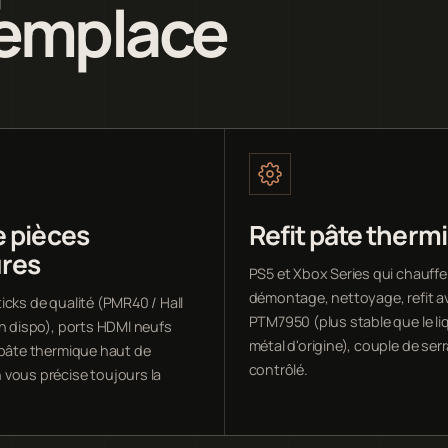
remplace
e pièces
Refit pâte therm
res
PS5 et Xbox Series qui chauffe
démontage, nettoyage, refit a
icks de qualité (PMR40 / Hall
PTM7950 (plus stable que le li
on dispo), ports HDMI neufs
métal d'origine), couple de ser
 pâte thermique haut de
contrôlé.
vous précise toujours la