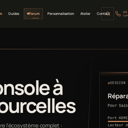
09
on
Guides
Forum
Personnalisation
Atelier
Contact
Lun
nsole à
SESSION 
Répara
ourcelles
Pour Sain
Port HDMI
vre l'écosystème complet :
Lecteur d