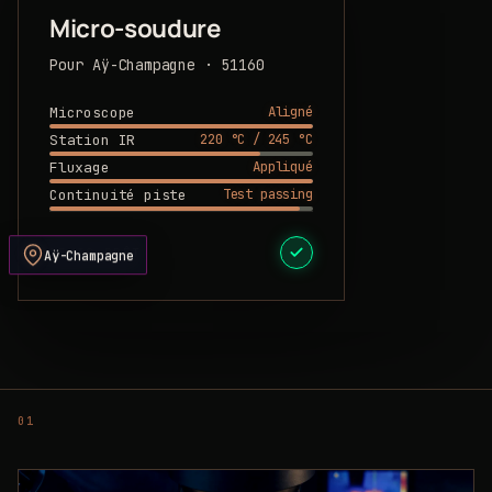
Micro-soudure
Pour Aÿ-Champagne · 51160
Aligné
Microscope
220 °C / 245 °C
Station IR
Appliqué
Fluxage
Test passing
Continuité piste
DEVIS PRÊT
Aÿ-Champagne