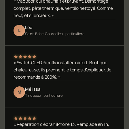
« MacBook qui chauffait et bruyant. Démontage
complet, pâte thermique, ventilo nettoyé. Comme
neuf, et silencieux. »
Léa
L
Saint-Brice-Courcelles · particulière
« Switch OLED Picofly installée nickel. Boutique
chaleureuse, ils prennent le temps d'expliquer. Je
recommande à 200%. »
Mélissa
M
Tinqueux · particulière
« Réparation d'écran iPhone 13. Remplacé en 1h,