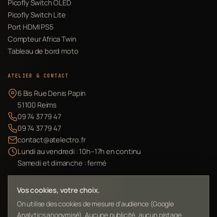
Picofly Switch OLED
Picofly Switch Lite
Port HDMI PS5
Compteur Africa Twin
Tableau de bord moto
ATELIER & CONTACT
6 Bis Rue Denis Papin
51100 Reims
09 74 37 79 47
09 74 37 79 47
contact@atelectro.fr
Lundi au vendredi : 10h–17h en continu
Samedi et dimanche : fermé
Envoyer mon matériel
Vos cookies, votre choix.
On utilise des cookies de mesure d'audience (Google
Analytics anonymisé). Aucune publicité, aucun pistage