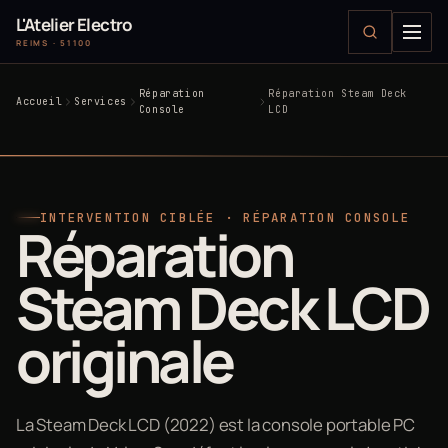
L'Atelier Electro
REIMS · 51100
Réparation
Réparation Steam Deck
Accueil
Services
Console
LCD
INTERVENTION CIBLÉE · RÉPARATION CONSOLE
Réparation
Steam Deck LCD
originale
La Steam Deck LCD (2022) est la console portable PC