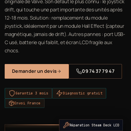
originale de Valve. Son défaut le plus connu : le joystick
drift, qui touche une part importante des unités après
12-18 mois. Solution : remplacement du module
joystick, idéalement par un module Hall Effect (capteur
magnétique, jamais de drift). Autres pannes : port USB-
C usé, batterie qui faiblit, et écran LCD fragile aux
chocs.
Demander un devis
09 74 37 79 47
Garantie 3 mois
Diagnostic gratuit
Envoi France
Réparation Steam Deck LCD