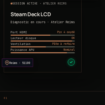
SESSION ACTIVE · ATELIER REIMS
Steam Deck LCD
Diagnostic en cours · Atelier Reims
Pin 4 oxydé
Port HDMI
OK
Lecteur disque
Pâte à refaire
Ventilation
Nominal
Puissance APU
DEVIS PRÊT
Reims · 51100