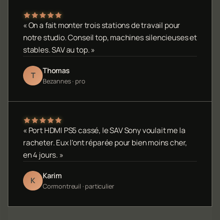
« On a fait monter trois stations de travail pour
notre studio. Conseil top, machines silencieuses et
stables. SAV au top. »
Thomas
T
Bezannes · pro
« Port HDMI PS5 cassé, le SAV Sony voulait me la
racheter. Eux l'ont réparée pour bien moins cher,
en 4 jours. »
Karim
K
Cormontreuil · particulier