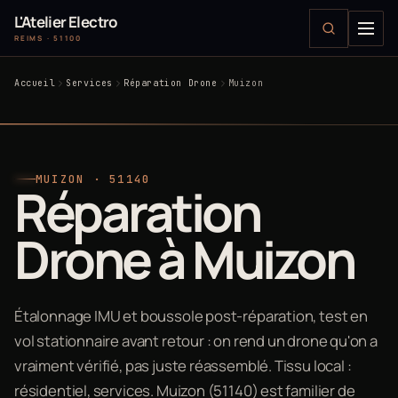
L'Atelier Electro
REIMS · 51100
Accueil
Services
Réparation Drone
Muizon
MUIZON · 51140
Réparation
Drone à Muizon
Étalonnage IMU et boussole post-réparation, test en
vol stationnaire avant retour : on rend un drone qu'on a
vraiment vérifié, pas juste réassemblé. Tissu local :
résidentiel, services. Muizon (51140) est familier de