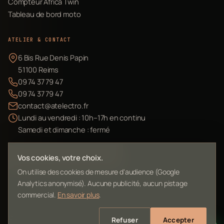
Compteur Africa Twin
Tableau de bord moto
ATELIER & CONTACT
6 Bis Rue Denis Papin
51100 Reims
09 74 37 79 47
09 74 37 79 47
contact@atelectro.fr
Lundi au vendredi : 10h–17h en continu
Samedi et dimanche : fermé
Envoyer mon matériel
Vos cookies, votre choix.
On utilise des cookies de mesure d'audience (Google
Analytics anonymisé). Aucune publicité, aucun pistage
commercial.
En savoir plus
.
©
2026
L'Atelier Electro Reims — SIRET 10261022700013
Refuser
Accepter