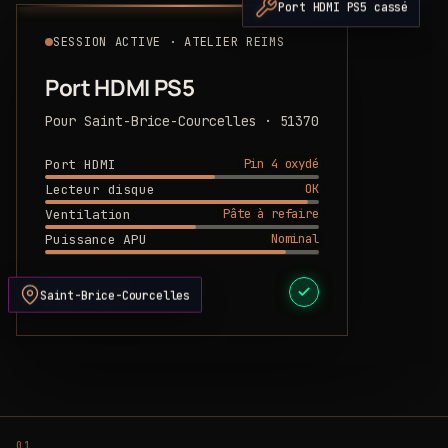
Port HDMI PS5 cassé
SESSION ACTIVE · ATELIER REIMS
Port HDMI PS5
Pour Saint-Brice-Courcelles · 51370
Pin 4 oxydé
Port HDMI
OK
Lecteur disque
Pâte à refaire
Ventilation
Nominal
Puissance APU
DEVIS PRÊT
Saint-Brice-Courcelles