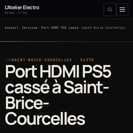
L'Atelier Electro
REIMS · 51100
Accueil
Services
Port HDMI PS5 cassé
Saint-Brice-Courcelles
SAINT-BRICE-COURCELLES · 51370
Port HDMI PS5
cassé à Saint-
Brice-
Courcelles