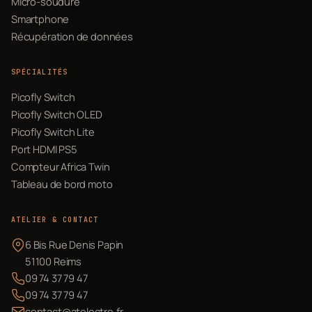
Micro-soudure
Smartphone
Récupération de données
SPÉCIALITÉS
Picofly Switch
Picofly Switch OLED
Picofly Switch Lite
Port HDMI PS5
Compteur Africa Twin
Tableau de bord moto
ATELIER & CONTACT
6 Bis Rue Denis Papin
51100 Reims
09 74 37 79 47
09 74 37 79 47
contact@atelectro.fr