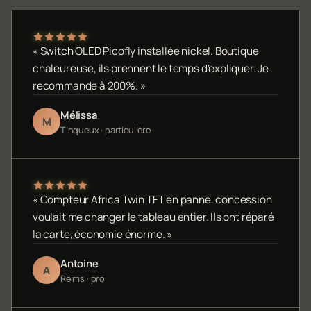
« Switch OLED Picofly installée nickel. Boutique
chaleureuse, ils prennent le temps d'expliquer. Je
recommande à 200%. »
Mélissa
M
Tinqueux · particulière
« Compteur Africa Twin TFT en panne, concession
voulait me changer le tableau entier. Ils ont réparé
la carte, économie énorme. »
Antoine
A
Reims · pro