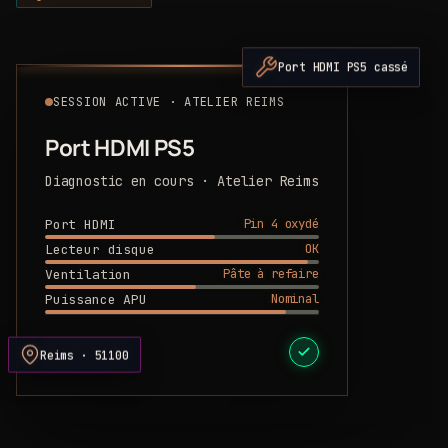
Port HDMI PS5 cassé
SESSION ACTIVE · ATELIER REIMS
Port HDMI PS5
Diagnostic en cours · Atelier Reims
Pin 4 oxydé
Port HDMI
OK
Lecteur disque
Pâte à refaire
Ventilation
Nominal
Puissance APU
DEVIS PRÊT
Reims · 51100