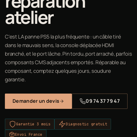
réparation
atelier
C'est LA panne PS5 la plus fréquente : un câble tiré
dans le mauvais sens, la console déplacée HDMI
branché, et le port lâche. Pin tordu, port arraché, parfois
composants CMS adjacents emportés. Réparable au
composant, comptez quelques jours, soudure
garantie.
Demander un devis
09 74 37 79 47
Garantie 3 mois
Diagnostic gratuit
Envoi France