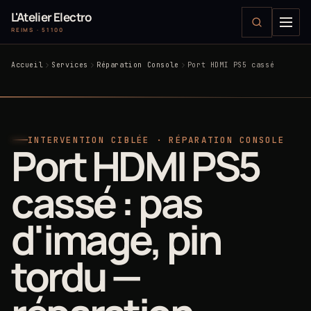
L'Atelier Electro
REIMS · 51100
Accueil
Services
Réparation Console
Port HDMI PS5 cassé
INTERVENTION CIBLÉE · RÉPARATION CONSOLE
Port HDMI PS5
cassé : pas
d'image, pin
tordu —