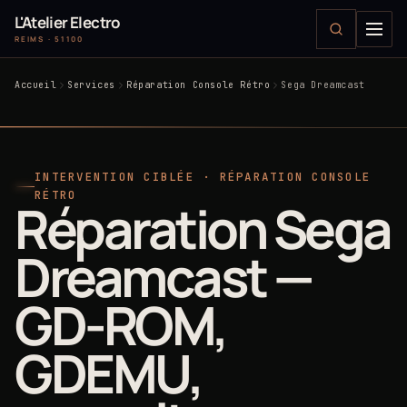
L'Atelier Electro
REIMS · 51100
Accueil
Services
Réparation Console Rétro
Sega Dreamcast
INTERVENTION CIBLÉE · RÉPARATION CONSOLE
RÉTRO
Réparation Sega
Dreamcast —
GD-ROM,
GDEMU,