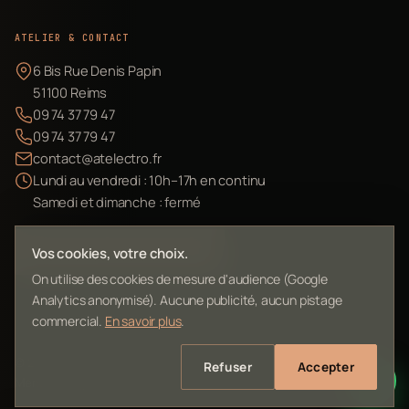
ATELIER & CONTACT
6 Bis Rue Denis Papin
51100 Reims
09 74 37 79 47
09 74 37 79 47
contact@atelectro.fr
Lundi au vendredi : 10h–17h en continu
Samedi et dimanche : fermé
Envoyer mon matériel
Vos cookies, votre choix.
On utilise des cookies de mesure d'audience (Google
Analytics anonymisé). Aucune publicité, aucun pistage
commercial.
En savoir plus
.
©
2026
L'Atelier Electro Reims — SIRET 10261022700013
Refuser
Accepter
Mentions légales
Confidentialité
Contact
Plan du site