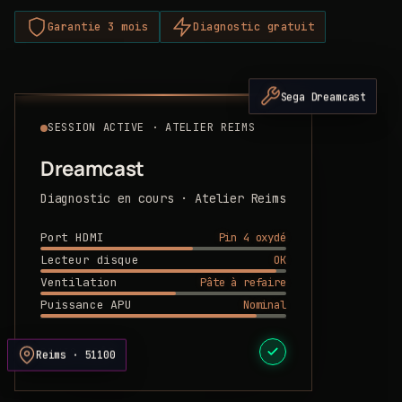
Garantie 3 mois
Diagnostic gratuit
Sega Dreamcast
SESSION ACTIVE · ATELIER REIMS
Dreamcast
Diagnostic en cours · Atelier Reims
Pin 4 oxydé
Port HDMI
OK
Lecteur disque
Pâte à refaire
Ventilation
Nominal
Puissance APU
DEVIS PRÊT
Reims · 51100