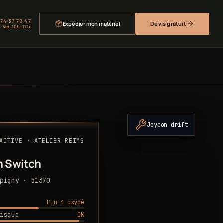
 74 37 79 47
Expédier mon matériel
Devis gratuit
–Ven 10h–17h
Joycon drift
ACTIVE · ATELIER REIMS
n Switch
pigny · 51370
Pin 4 oxydé
OK
isque