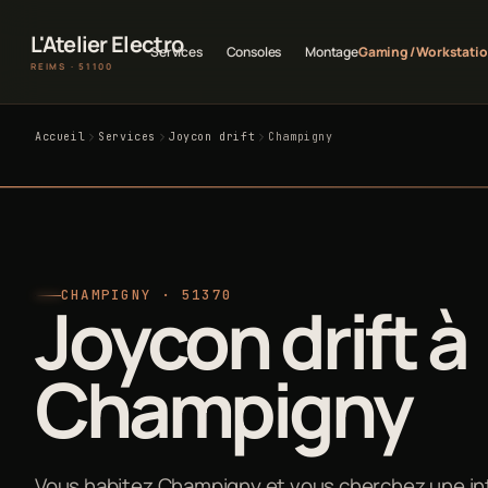
L'Atelier Electro
Services
Consoles
Montage
Gaming / Workstati
REIMS · 51100
Accueil
Services
Joycon drift
Champigny
CHAMPIGNY · 51370
Joycon drift à
Champigny
Vous habitez Champigny et vous cherchez une int