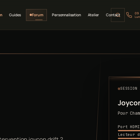
09
on
Guides
Forum
Personnalisation
Atelier
Contact
Lun
SESSION 
Joyco
Pour Cham
Port HDMI
Lecteur d
ervention joycon drift ?