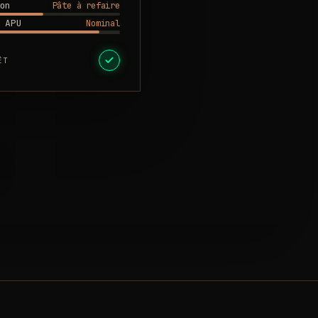
Pâte à refaire
on
Nominal
 APU
ÊT