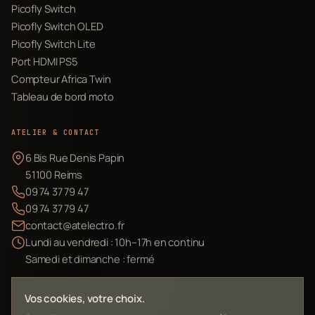
Picofly Switch
Picofly Switch OLED
Picofly Switch Lite
Port HDMI PS5
Compteur Africa Twin
Tableau de bord moto
ATELIER & CONTACT
6 Bis Rue Denis Papin
51100 Reims
09 74 37 79 47
09 74 37 79 47
contact@atelectro.fr
Lundi au vendredi : 10h–17h en continu
Samedi et dimanche : fermé
Envoyer mon matériel
Vos cookies, votre choix.