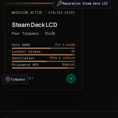
Réparation Steam Deck LCD
SESSION ACTIVE · ATELIER REIMS
Steam Deck LCD
Pour Tinqueux · 51430
Pin 4 oxydé
Port HDMI
OK
Lecteur disque
Pâte à refaire
Ventilation
Nominal
Puissance APU
DEVIS PRÊT
Tinqueux