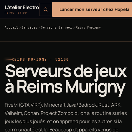
L'Atelier Electro
Lancer mon serveur chez Hopela
REIMS · 51100
Accueil
Services
Serveurs de jeux
Reims Murigny
REIMS MURIGNY · 51100
Serveurs de jeux
à Reims Murigny
FiveM (GTA V RP), Minecraft Java/Bedrock, Rust, ARK,
Valheim, Conan, Project Zomboid : on a la routine sur les
jeux les plus joués, et on apprend pour les autres si la
communauté est là. Beaucoup d'appareils venus de