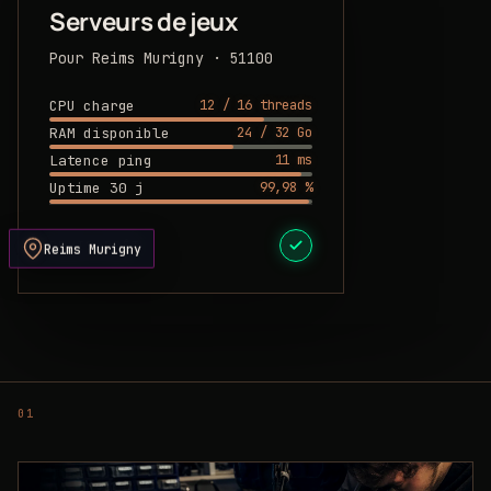
Serveurs de jeux
Pour Reims Murigny · 51100
12 / 16 threads
CPU charge
24 / 32 Go
RAM disponible
11 ms
Latence ping
99,98 %
Uptime 30 j
DEVIS PRÊT
Reims Murigny