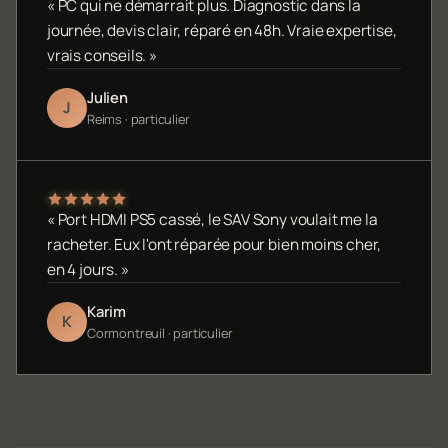
« PC qui ne démarrait plus. Diagnostic dans la
journée, devis clair, réparé en 48h. Vraie expertise,
vrais conseils. »
Julien
J
Reims · particulier
« Port HDMI PS5 cassé, le SAV Sony voulait me la
racheter. Eux l'ont réparée pour bien moins cher,
en 4 jours. »
Karim
K
Cormontreuil · particulier