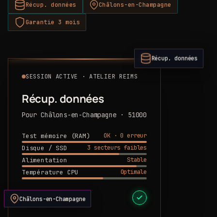
Récup. données
Châlons-en-Champagne
Garantie 3 mois
Récup. données
SESSION ACTIVE · ATELIER REIMS
Récup. données
Pour Châlons-en-Champagne · 51000
OK · 0 erreur
Test mémoire (RAM)
3 secteurs faibles
Disque / SSD
Stable
Alimentation
Optimale
Température CPU
DEVIS PRÊT
Châlons-en-Champagne