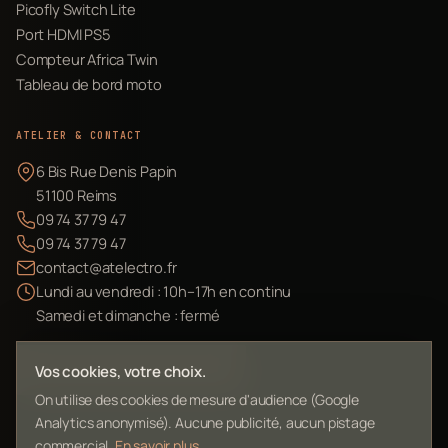
Picofly Switch Lite
Port HDMI PS5
Compteur Africa Twin
Tableau de bord moto
ATELIER & CONTACT
6 Bis Rue Denis Papin
51100 Reims
09 74 37 79 47
09 74 37 79 47
contact@atelectro.fr
Lundi au vendredi : 10h–17h en continu
Samedi et dimanche : fermé
Envoyer mon matériel
Vos cookies, votre choix.
On utilise des cookies de mesure d'audience (Google
Analytics anonymisé). Aucune publicité, aucun pistage
commercial.
En savoir plus
.