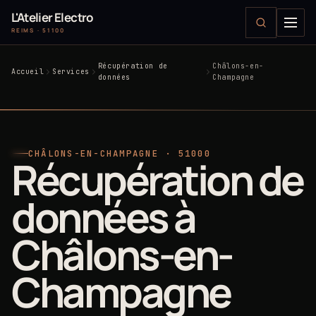
L'Atelier Electro
REIMS · 51100
Récupération de
Châlons-en-
Accueil
Services
données
Champagne
CHÂLONS-EN-CHAMPAGNE · 51000
Récupération de
données à
Châlons-en-
Champagne