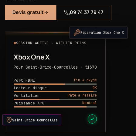
Devis gratuit
09 74 37 79 47
Réparation Xbox One X
SESSION ACTIVE · ATELIER REIMS
Xbox One X
Pour Saint-Brice-Courcelles · 51370
Pin 4 oxydé
Port HDMI
OK
Lecteur disque
Pâte à refaire
Ventilation
Nominal
Puissance APU
DEVIS PRÊT
Saint-Brice-Courcelles