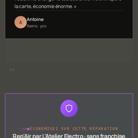
la carte, économie énorme. »
Antoine
A
Reims · pro
●
ÉCONOMISEZ SUR CETTE RÉPARATION
Rep'Air par L'Atelier Electro · sans franchise