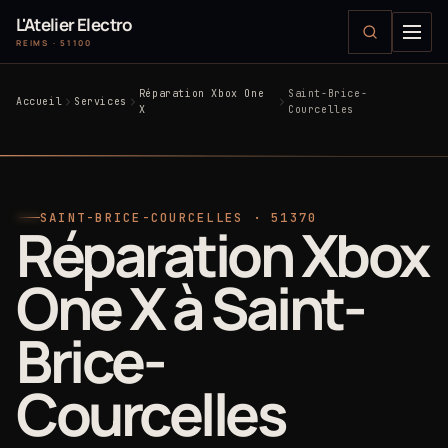
L'Atelier Electro
REIMS · 51100
Réparation Xbox One
Saint-Brice-
Accueil
Services
X
Courcelles
SAINT-BRICE-COURCELLES · 51370
Réparation Xbox
One X à Saint-
Brice-
Courcelles